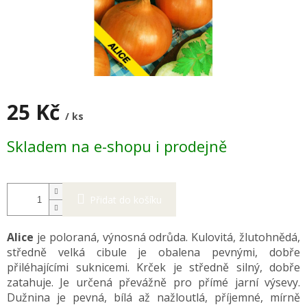
25 Kč
/ ks
Měrná
Skladem na e-shopu i prodejně
cena:
Přidat do košíku
Alice
je poloraná, výnosná odrůda. Kulovitá, žlutohnědá,
středně velká cibule je obalena pevnými, dobře
přiléhajícími suknicemi. Krček je středně silný, dobře
zatahuje. Je určená převážně pro přímé jarní výsevy.
Dužnina je pevná, bílá až nažloutlá, příjemné, mírně