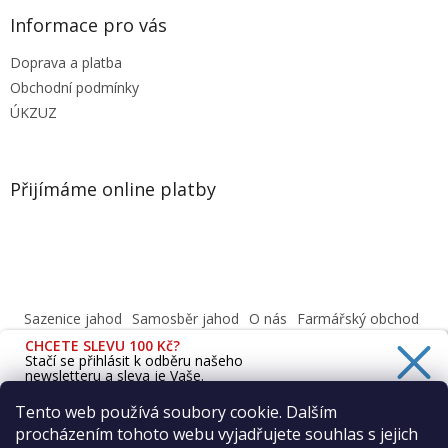
Informace pro vás
Doprava a platba
Obchodní podmínky
ÚKZUZ
Přijímáme online platby
Sazenice jahod
Samosběr jahod
O nás
Farmářský obchod
Obchodní podmínky
CHCETE SLEVU 100 Kč?
Informace o ochraně osobních údajů dle GDPR
Stačí se přihlásit k odběru našeho
newsletteru a sleva je Vaše.
Cafenavysluni.cz - Objednat a vyzvednout
Podívejte se na naši prodejnu
Tento web používá soubory cookie. Dalším
procházením tohoto webu vyjadřujete souhlas s jejich