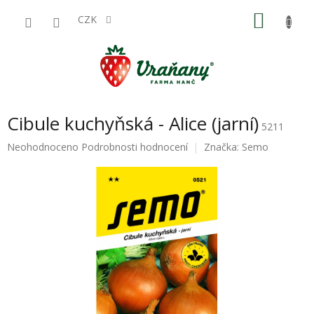
Přejít
NÁKU
na
CZK
obsah
KOŠÍK
Cibule kuchyňská - Alice (jarní)
5211
Průměrné
Neohodnoceno
Podrobnosti hodnocení
Značka:
Semo
hodnocení
produktu
je
0,0
z
5
hvězdiček.