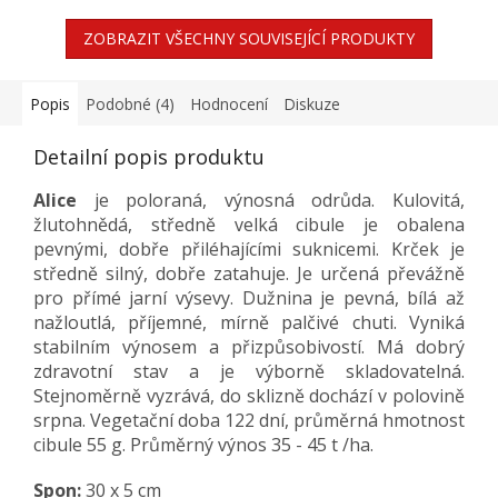
ZOBRAZIT VŠECHNY SOUVISEJÍCÍ PRODUKTY
Popis
Podobné (4)
Hodnocení
Diskuze
Detailní popis produktu
Alice
je poloraná, výnosná odrůda. Kulovitá,
žlutohnědá, středně velká cibule je obalena
pevnými, dobře přiléhajícími suknicemi. Krček je
středně silný, dobře zatahuje. Je určená převážně
pro přímé jarní výsevy. Dužnina je pevná, bílá až
nažloutlá, příjemné, mírně palčivé chuti. Vyniká
stabilním výnosem a přizpůsobivostí. Má dobrý
zdravotní stav a je výborně skladovatelná.
Stejnoměrně vyzrává, do sklizně dochází v polovině
srpna. Vegetační doba 122 dní, průměrná hmotnost
cibule 55 g. Průměrný výnos 35 - 45 t /ha.
Spon:
30 x 5 cm