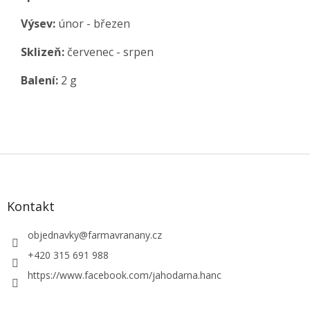
Výsev:
únor - březen
Sklizeň:
červenec - srpen
Balení:
2 g
Z
á
p
a
Kontakt
t
í
objednavky
@
farmavranany.cz
+420 315 691 988
https://www.facebook.com/jahodarna.hanc