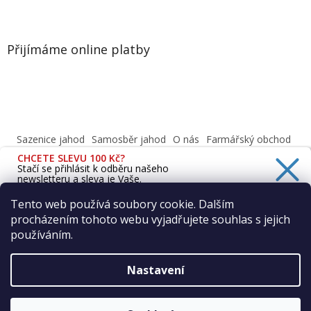
Přijímáme online platby
Sazenice jahod
Samosběr jahod
O nás
Farmářský obchod
Obchodní podmínky
CHCETE SLEVU 100 Kč?
Informace o ochraně osobních údajů dle GDPR
Stačí se přihlásit k odběru našeho
newsletteru a sleva je Vaše.
Cafenavysluni.cz - Objednat a vyzvednout
Podívejte se na naši prodejnu
Tento web používá soubory cookie. Dalším
procházením tohoto webu vyjadřujete souhlas s jejich
Ano, chci se přihlásit
používáním.
Zásady zpracování osobních údajů
Vytvořil Shoptet
Nastavení
Copyright 2026
Farma Vraňany s.r.o.
. Všechna práva