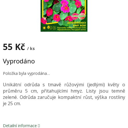
55 Kč
/ ks
Měrná
Vyprodáno
cena:
Položka byla vyprodána…
Unikátní odrůda s tmavě růžovými (jedlými) květy o
průměru 5 cm, přitahujícími hmyz. Listy jsou temně
zelené. Odrůda zaručuje kompaktní růst, výška rostliny
je 25 cm.
Detailní informace