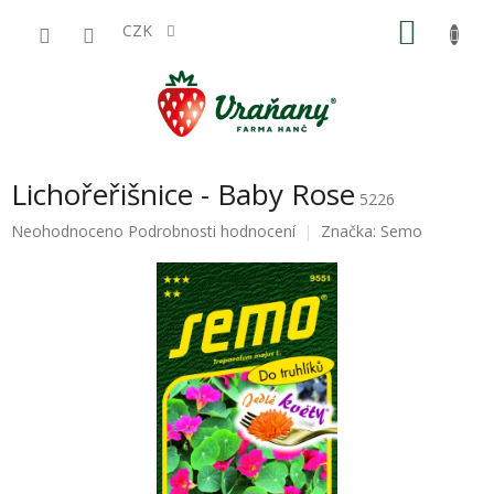
Přejít
NÁKU
na
CZK
obsah
KOŠÍK
Lichořeřišnice - Baby Rose
5226
Průměrné
Neohodnoceno
Podrobnosti hodnocení
Značka:
Semo
hodnocení
produktu
je
0,0
z
5
hvězdiček.