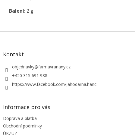
Balení:
2 g
Z
á
p
a
Kontakt
t
í
objednavky
@
farmavranany.cz
+420 315 691 988
https://www.facebook.com/jahodarna.hanc
Informace pro vás
Doprava a platba
Obchodní podmínky
ÚKZUZ