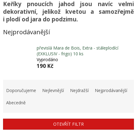
Keříky pnoucích jahod jsou navíc velmi
dekorativní, jelikož kvetou a samozřejmě
i plodí od jara do podzimu.
Nejprodávanější
převislá Mara de Bois, Extra - stáleplodící
(EXKLUSIV - frigo) 10 ks
Vyprodáno
190 Kč
Ř
a
Doporučujeme
Nejlevnější
Nejdražší
Nejprodávanější
z
e
Abecedně
n
í
p
OTEVŘÍT FILTR
r
o