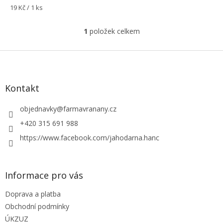
je
Měrná
19 Kč / 1 ks
5,0
cena:
z
1
položek celkem
5
O
hvězdiček.
v
l
Z
á
á
d
p
a
a
Kontakt
c
t
í
í
objednavky
@
farmavranany.cz
p
r
+420 315 691 988
v
https://www.facebook.com/jahodarna.hanc
k
y
v
ý
Informace pro vás
p
i
Doprava a platba
s
u
Obchodní podmínky
ÚKZUZ