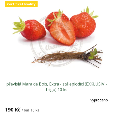
V
d
Certifikát kvality
ý
u
p
k
i
t
s
ů
p
r
o
d
u
k
t
ů
převislá Mara de Bois, Extra - stáleplodící (EXKLUSIV -
frigo) 10 ks
Vyprodáno
Průměrné
hodnocení
190 Kč
produktu
/ bal. 10 ks