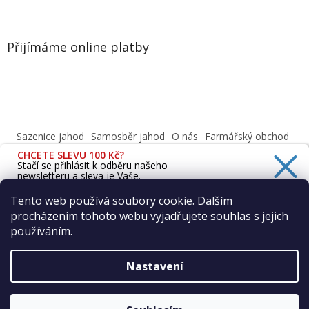
Přijímáme online platby
Sazenice jahod
Samosběr jahod
O nás
Farmářský obchod
Obchodní podmínky
CHCETE SLEVU 100 Kč?
Informace o ochraně osobních údajů dle GDPR
Stačí se přihlásit k odběru našeho
newsletteru a sleva je Vaše.
Cafenavysluni.cz - Objednat a vyzvednout
Podívejte se na naši prodejnu
Tento web používá soubory cookie. Dalším
procházením tohoto webu vyjadřujete souhlas s jejich
Ano, chci se přihlásit
používáním.
Zásady zpracování osobních údajů
Vytvořil Shoptet
Nastavení
Copyright 2026
Farma Vraňany s.r.o.
. Všechna práva