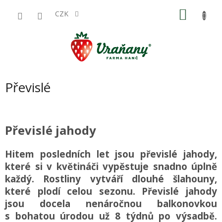
Přejít
NÁKU
na
CZK
obsah
KOŠÍK
Převislé
Převislé jahody
Hitem posledních let jsou převislé jahody,
které si v květináči vypěstuje snadno úplně
každý. Rostliny vytváří dlouhé šlahouny,
které plodí celou sezonu. Převislé jahody
jsou docela nenáročnou balkonovkou
s bohatou úrodou už 8 týdnů po výsadbě.