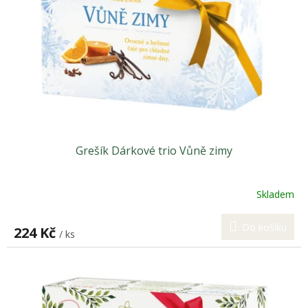
p
r
o
d
u
k
t
ů
Grešík Dárkové trio Vůně zimy
Skladem
Do košíku
224 Kč
/ ks