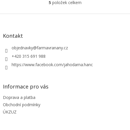
5
položek celkem
O
v
l
Z
á
á
d
p
a
a
Kontakt
c
t
í
í
objednavky
@
farmavranany.cz
p
r
+420 315 691 988
v
https://www.facebook.com/jahodarna.hanc
k
y
v
ý
Informace pro vás
p
i
Doprava a platba
s
u
Obchodní podmínky
ÚKZUZ