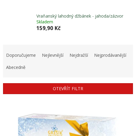
Vraňanský lahodný džbánek - jahoda/zázvor
Skladem
159,90 Kč
Ř
a
Doporučujeme
Nejlevnější
Nejdražší
Nejprodávanější
z
e
Abecedně
n
í
p
OTEVŘÍT FILTR
r
o
V
d
ý
u
p
k
i
t
s
ů