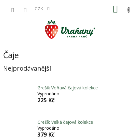
Přejít
NÁKU
na
CZK
obsah
KOŠÍK
Čaje
Nejprodávanější
Grešík Voňavá čajová kolekce
Vyprodáno
225 Kč
Grešík Velká čajová kolekce
Vyprodáno
379 Kč