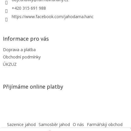
í
p
r
+420 315 691 988
v
https://www.facebook.com/jahodarna.hanc
k
y
v
ý
Informace pro vás
p
i
Doprava a platba
s
u
Obchodní podmínky
ÚKZUZ
Přijímáme online platby
Sazenice jahod
Samosběr jahod
O nás
Farmářský obchod
Obchodní podmínky