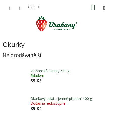
Přejít
NÁKU
na
CZK
obsah
KOŠÍK
Okurky
Nejprodávanější
Vraňanské okurky 640 g
Skladem
89 Kč
Okurkový salát - jemně pikantní 400 g
Dočasně nedostupné
89 Kč