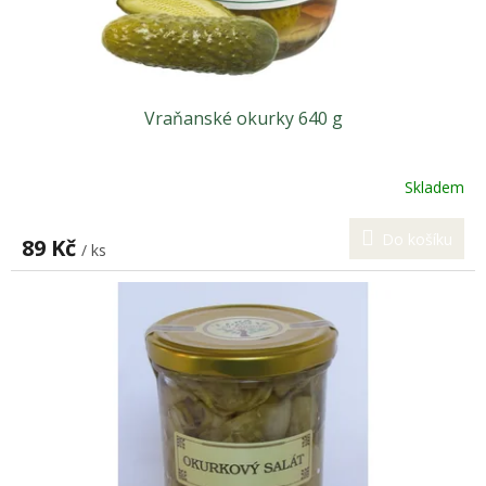
k
t
ů
Vraňanské okurky 640 g
Skladem
Do košíku
89 Kč
/ ks