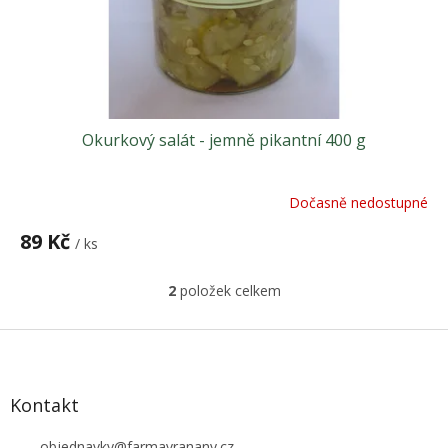
Okurkový salát - jemně pikantní 400 g
Dočasně nedostupné
89 Kč
/ ks
2
položek celkem
O
v
l
Z
á
á
d
p
a
a
Kontakt
c
t
í
objednavky
@
farmavranany.cz