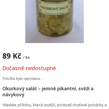
89 Kč
/ ks
Měrná
Dočasně nedostupné
cena:
Položka byla vyprodána…
Okurkový salát – jemně pikantní, svěží a
návykový
Hledáte přílohu, která osvěží, probudí chuťové pohárky a