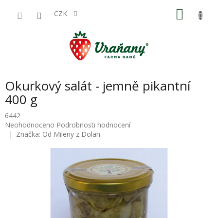
Přejít
NÁKU
na
CZK
obsah
KOŠÍK
Okurkový salát - jemně pikantní
400 g
6442
Průměrné
Neohodnoceno
Podrobnosti hodnocení
hodnocení
Značka:
Od Mileny z Dolan
produktu
je
0,0
z
5
hvězdiček.