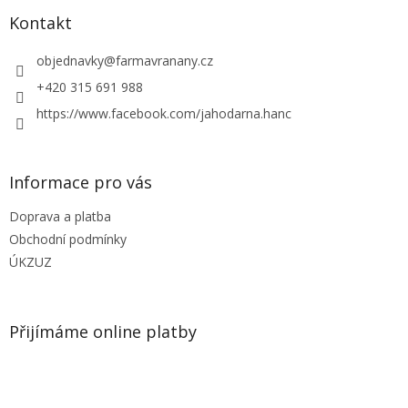
p
a
Kontakt
t
í
objednavky
@
farmavranany.cz
+420 315 691 988
https://www.facebook.com/jahodarna.hanc
Informace pro vás
Doprava a platba
Obchodní podmínky
ÚKZUZ
Přijímáme online platby