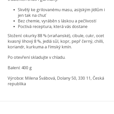
Skvělý ke grilovanému masu, asijským jídlům i
jen tak na chuť
Bez chemie, vyráběn s láskou a pečlivostí
Poctivá receptura, která vás dostane
Složení: okurky 88 % (vraňanské), cibule, cukr, ocet
kvasný lihový 8 %, jedlá sůl, kopr, pepř černý, chilli,
koriandr, kurkuma a římský kmín.
Po otevření skladujte v chladu.
Balení: 400 g
Výrobce: Milena Švábová, Dolany 50, 330 11, Česká
republika
Z
á