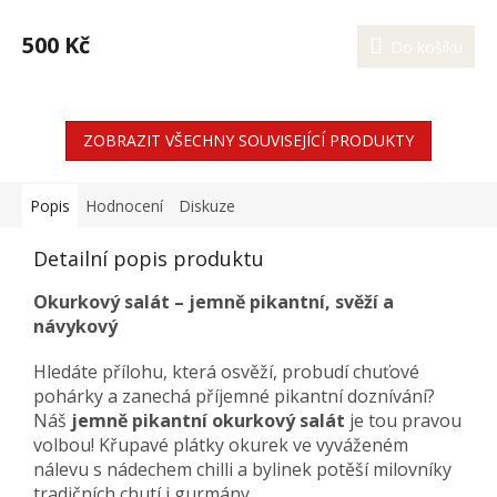
500 Kč
Do košíku
ZOBRAZIT VŠECHNY SOUVISEJÍCÍ PRODUKTY
Popis
Hodnocení
Diskuze
Detailní popis produktu
Okurkový salát – jemně pikantní, svěží a
návykový
Hledáte přílohu, která osvěží, probudí chuťové
pohárky a zanechá příjemné pikantní doznívání?
Náš
jemně pikantní okurkový salát
je tou pravou
volbou! Křupavé plátky okurek ve vyváženém
nálevu s nádechem chilli a bylinek potěší milovníky
tradičních chutí i gurmány.