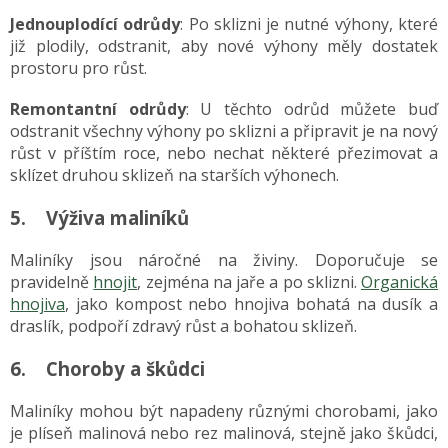
Jednouplodící odrůdy
: Po sklizni je nutné výhony, které
již plodily, odstranit, aby nové výhony měly dostatek
prostoru pro růst.
Remontantní odrůdy
: U těchto odrůd můžete buď
odstranit všechny výhony po sklizni a připravit je na nový
růst v příštím roce, nebo nechat některé přezimovat a
sklízet druhou sklizeň na starších výhonech.
5. Výživa maliníků
Maliníky jsou náročné na živiny. Doporučuje se
pravidelně
hnojit
, zejména na jaře a po sklizni.
Organická
hnojiva
, jako kompost nebo hnojiva bohatá na dusík a
draslík, podpoří zdravý růst a bohatou sklizeň.
6. Choroby a škůdci
Maliníky mohou být napadeny různými chorobami, jako
je plíseň malinová nebo rez malinová, stejně jako škůdci,