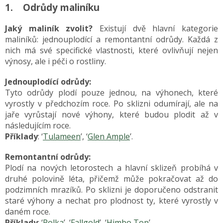
1. Odrůdy maliníku
Jaký maliník zvolit?
Existují dvě hlavní kategorie
maliníků: jednouplodící a remontantní odrůdy. Každá z
nich má své specifické vlastnosti, které ovlivňují nejen
výnosy, ale i péči o rostliny.
Jednouplodící odrůdy:
Tyto odrůdy plodí pouze jednou, na výhonech, které
vyrostly v předchozím roce. Po sklizni odumírají, ale na
jaře vyrůstají nové výhony, které budou plodit až v
následujícím roce.
Příklady
: ‘
Tulameen
’, ‘
Glen Ample
’.
Remontantní odrůdy:
Plodí na nových letorostech a hlavní sklizeň probíhá v
druhé polovině léta, přičemž může pokračovat až do
podzimních mrazíků. Po sklizni je doporučeno odstranit
staré výhony a nechat pro plodnost ty, které vyrostly v
daném roce.
Příklady
: ‘
Polka
’, ‘
Fallgold
’, ‘
Himbo Top
’.