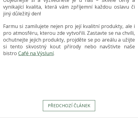
Objednejte si a vyzvedněte je u nás – skvělé ceny a
vynikající kvalita, která vám zpříjemní každou oslavu či
jiný důležitý den!
Farmu si zamilujete nejen pro její kvalitní produkty, ale i
pro atmosféru, kterou zde vytvořili. Zastavte se na chvíli,
ochutnejte jejich produkty, projděte se po areálu a užijte
si tento skvostný kout přírody nebo navštivte naše
bistro
Café na Výsluní
.
PŘEDCHOZÍ ČLÁNEK
Z
á
p