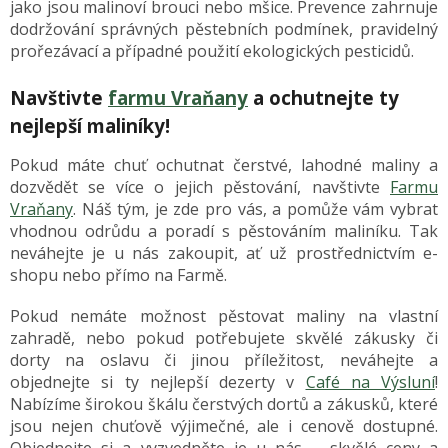
jako jsou malinoví brouci nebo mšice. Prevence zahrnuje
dodržování správných pěstebních podmínek, pravidelný
prořezávací a případné použití ekologických pesticidů.
Navštivte
farmu Vraňany
a ochutnejte ty
nejlepší maliníky!
Pokud máte chuť ochutnat čerstvé, lahodné maliny a
dozvědět se více o jejich pěstování, navštivte
Farmu
Vraňany
. Náš tým, je zde pro vás, a pomůže vám vybrat
vhodnou odrůdu a poradí s pěstováním maliníku. Tak
neváhejte je u nás zakoupit, ať už prostřednictvím e-
shopu nebo přímo na Farmě.
Pokud nemáte možnost pěstovat maliny na vlastní
zahradě, nebo pokud potřebujete skvělé zákusky či
dorty na oslavu či jinou příležitost, neváhejte a
objednejte si ty nejlepší dezerty v
Café na Výsluní
!
Nabízíme širokou škálu čerstvých dortů a zákusků, které
jsou nejen chuťově výjimečné, ale i cenově dostupné.