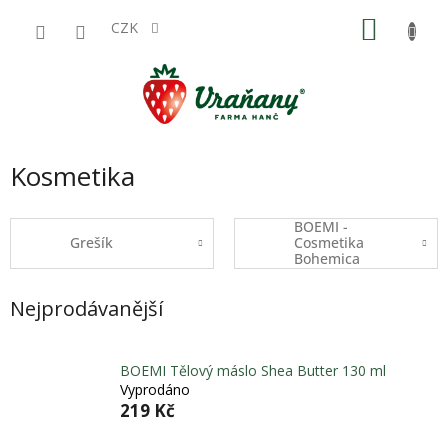
Přejít
NÁKU
na
CZK
obsah
KOŠÍK
Kosmetika
BOEMI -
Grešík
Cosmetika
Bohemica
Nejprodávanější
BOEMI Tělový máslo Shea Butter 130 ml
Vyprodáno
219 Kč