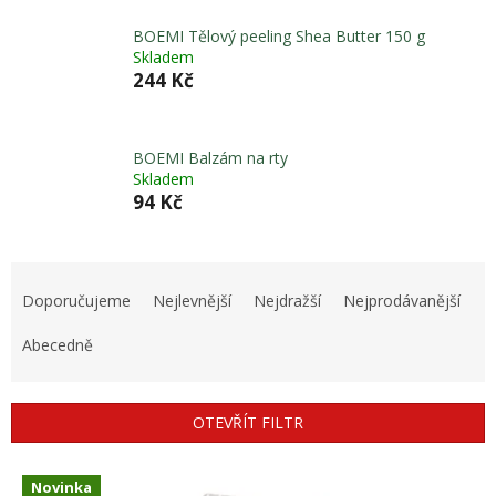
BOEMI Tělový peeling Shea Butter 150 g
Skladem
244 Kč
BOEMI Balzám na rty
Skladem
94 Kč
Ř
a
Doporučujeme
Nejlevnější
Nejdražší
Nejprodávanější
z
e
Abecedně
n
í
p
OTEVŘÍT FILTR
r
o
V
d
Novinka