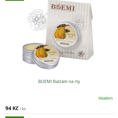
ý
u
p
k
i
t
s
ů
p
r
o
d
u
k
t
ů
BOEMI Balzám na rty
Skladem
94 Kč
/ ks