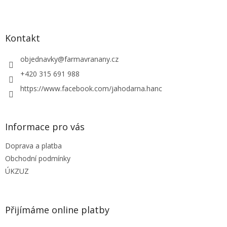
v
Z
a
á
c
á
n
í
p
í
p
a
Kontakt
r
t
v
í
objednavky
@
farmavranany.cz
k
y
+420 315 691 988
v
https://www.facebook.com/jahodarna.hanc
ý
p
i
s
Informace pro vás
u
Doprava a platba
Obchodní podmínky
ÚKZUZ
Přijímáme online platby