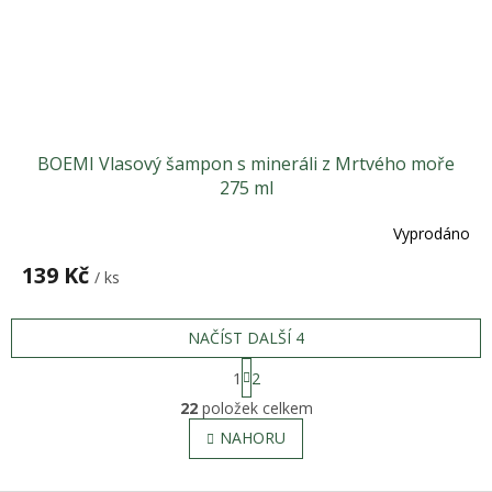
BOEMI Vlasový šampon s mineráli z Mrtvého moře
275 ml
Vyprodáno
139 Kč
/ ks
NAČÍST DALŠÍ 4
S
1
2
t
O
r
22
položek celkem
v
á
l
NAHORU
n
á
k
o
d