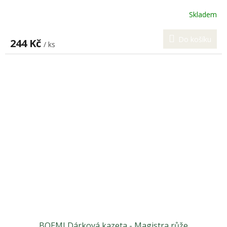
Skladem
Do košíku
244 Kč
/ ks
BOEMI Dárková kazeta - Magistra růže