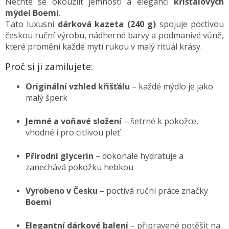
Nechte se okouzlit jemností a elegancí
křišťálových
mýdel Boemi
.
Tato luxusní
dárková kazeta (240 g)
spojuje poctivou
českou ruční výrobu, nádherné barvy a podmanivé vůně,
které promění každé mytí rukou v malý rituál krásy.
Proč si ji zamilujete:
Originální vzhled křišťálu
– každé mýdlo je jako
malý šperk
Jemné a voňavé složení
– šetrné k pokožce,
vhodné i pro citlivou pleť
Přírodní glycerin
– dokonale hydratuje a
zanechává pokožku hebkou
Vyrobeno v Česku
– poctivá ruční práce značky
Boemi
Elegantní dárkové balení
– připravené potěšit na