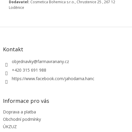
Dodavatel:
Cosmetica Bohemica s.r.o.,
Chrustenice 25 , 267 12
Loděnice
Z
á
p
a
Kontakt
t
í
objednavky
@
farmavranany.cz
+420 315 691 988
https://www.facebook.com/jahodarna.hanc
Informace pro vás
Doprava a platba
Obchodní podmínky
ÚKZUZ