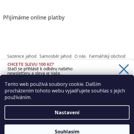
Přijímáme online platby
Sazenice jahod
Samosběr jahod
O nás
Farmářský obchod
Obchodní podmínky
CHCETE SLEVU 100 Kč?
Informace o ochraně osobních údajů dle GDPR
Stačí se přihlásit k odběru našeho
newsletteru a sleva je Vaše.
Cafenavysluni.cz - Objednat a vyzvednout
Podívejte se na naši prodejnu
Tento web používá soubory cookie. Dalším
procházením tohoto webu vyjadřujete souhlas s jejich
Ano, chci se přihlásit
používáním.
Zásady zpracování osobních údajů
Vytvořil Shoptet
Nastavení
Copyright 2026
Farma Vraňany s.r.o.
. Všechna práva
Souhlasím
vyhrazena.