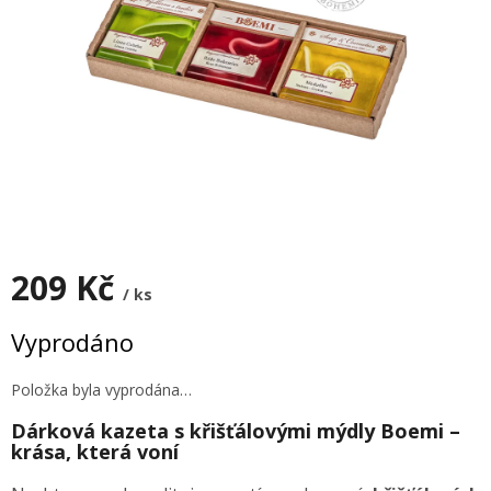
209 Kč
/ ks
Měrná
Vyprodáno
cena:
Položka byla vyprodána…
Dárková kazeta s křišťálovými mýdly Boemi –
krása, která voní