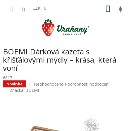
Přejít
NÁKU
na
CZK
obsah
KOŠÍK
BOEMI Dárková kazeta s
křišťálovými mýdly – krása, která
voní
6817
Průměrné
Neohodnoceno
Podrobnosti hodnocení
Novinka
hodnocení
Značka:
BOEMI
produktu
je
0,0
z
5
hvězdiček.