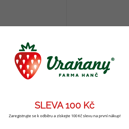
é rukavice - 6/XS
Dětské rukavice Stocker - 
Skladem na e-shopu i prodejně
Skladem na e-shopu i 
Do košíku
Do 
 Kč
108 Kč
/ ks
/ ks
SLEVA 100 Kč
Zaregistrujte se k odběru a získejte 100 Kč slevu na první nákup!