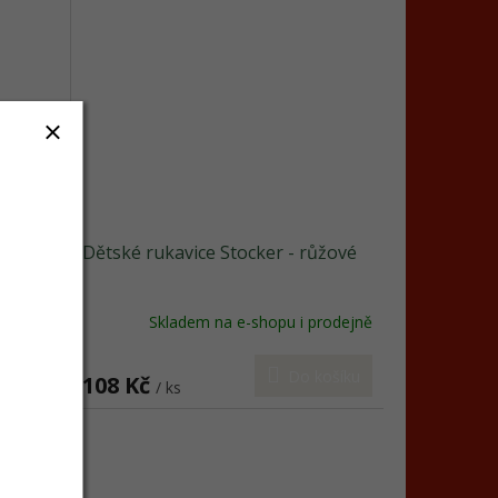
modré
Dětské rukavice Stocker - růžové
prodejně
Skladem na e-shopu i prodejně
košíku
Do košíku
108 Kč
/ ks