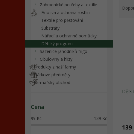
Ř
n
Zahradnické potřeby a textilie
a
e
Dopo
Hnojiva a ochrana rostlin
z
l
e
Textilie pro pěstování
V
n
Substráty
ý
í
Nářadí a ochranné pomůcky
p
p
Dětský program
i
r
Sazenice jahodníků frigo
s
o
p
d
Cibuloviny a hlízy
r
u
Produkty z naší farmy
o
k
Dárkové předměty
d
t
Farmářský obchod
u
ů
Dětsk
k
t
ů
Cena
99
Kč
139
Kč
139