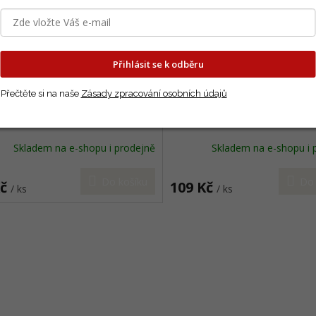
Přihlásit se k odběru
Přečtěte si na naše
Zásady zpracování osobních údajů
é rukavice Stocker - žluté
Stocker dětská lopatka mal
červená
Skladem na e-shopu i prodejně
Skladem na e-shopu i 
Do košíku
Do 
Kč
109 Kč
/ ks
/ ks