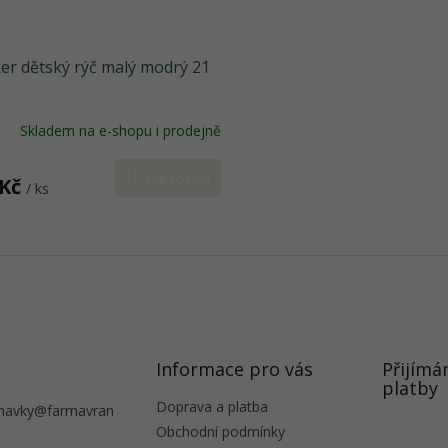
er dětský rýč malý modrý 21
Skladem na e-shopu i prodejně
Do košíku
 Kč
/ ks
O
v
l
á
d
a
c
í
Informace pro vás
Přijímá
p
platby
r
Doprava a platba
navky
@
farmavran
v
Obchodní podmínky
k