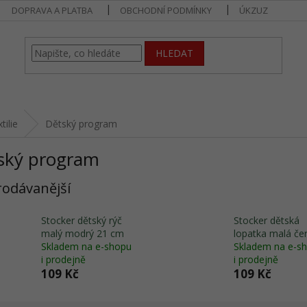
DOPRAVA A PLATBA
OBCHODNÍ PODMÍNKY
ÚKZUZ
HLEDAT
tilie
Dětský program
ský program
rodávanější
Stocker dětský rýč
Stocker dětská
malý modrý 21 cm
lopatka malá če
Skladem na e-shopu
Skladem na e-s
i prodejně
i prodejně
109 Kč
109 Kč