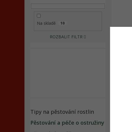
Na skladě
10
ROZBALIT FILTR
Dětsk
139
Tipy na pěstování rostlin
Pěstování a péče o ostružiny