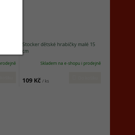
á
Stocker dětské hrabičky malé 15
cm
prodejně
Skladem na e-shopu i prodejně
košíku
Do košíku
109 Kč
/ ks