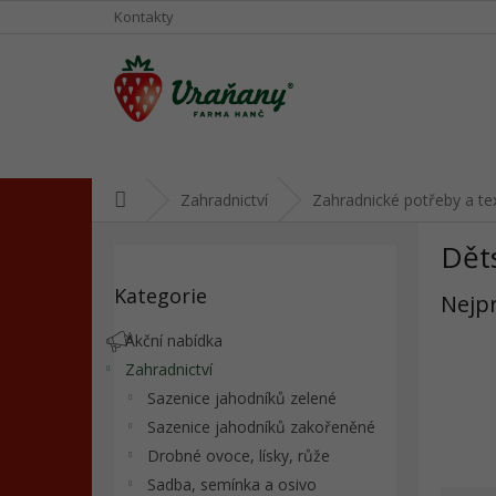
Přejít
Kontakty
na
obsah
Domů
Zahradnictví
Zahradnické potřeby a tex
P
Dět
o
Přeskočit
s
Kategorie
kategorie
Nejp
t
r
Akční nabídka
a
Zahradnictví
n
Sazenice jahodníků zelené
n
í
Sazenice jahodníků zakořeněné
p
Drobné ovoce, lísky, růže
a
Sadba, semínka a osivo