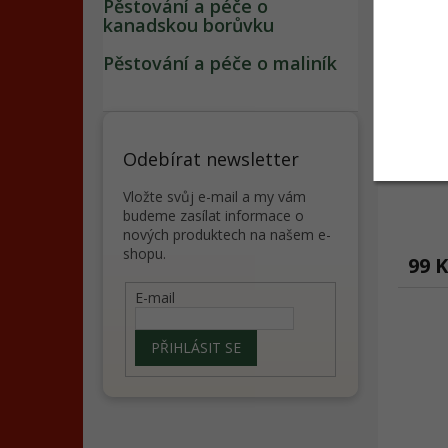
Pěstování a péče o
kanadskou borůvku
Pěstování a péče o maliník
Dětsk
Odebírat newsletter
Vložte svůj e-mail a my vám
budeme zasílat informace o
nových produktech na našem e-
shopu.
99 
E-mail
PŘIHLÁSIT SE