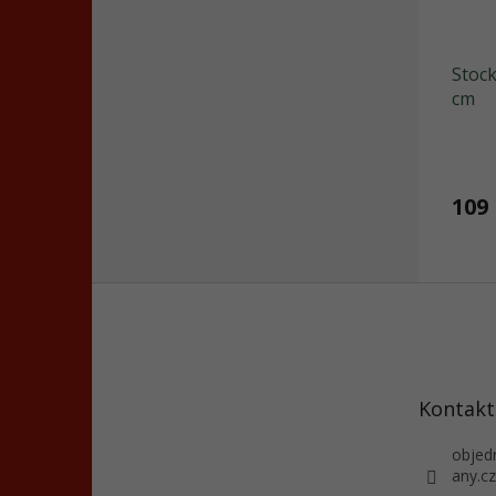
Stock
cm
109
Z
á
p
a
t
Kontakt
í
objed
any.cz