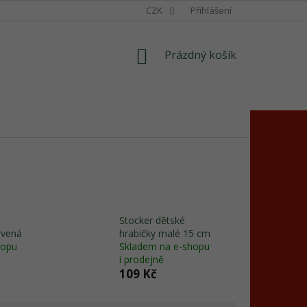
CZK
Přihlášení
NÁKUPNÍ
Prázdný košík
KOŠÍK
Stocker dětské
rvená
hrabičky malé 15 cm
hopu
Skladem na e-shopu
i prodejně
109 Kč