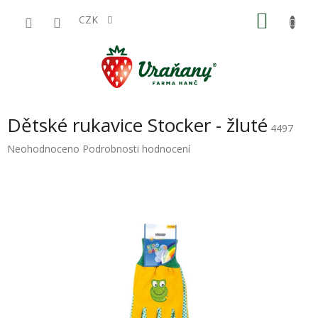
Přejít
NÁKU
na
CZK
obsah
KOŠÍK
Dětské rukavice Stocker - žluté
4497
Průměrné
Neohodnoceno
Podrobnosti hodnocení
hodnocení
produktu
je
0,0
z
5
hvězdiček.