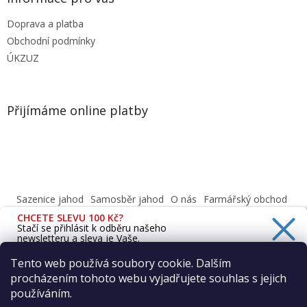
Doprava a platba
Obchodní podmínky
ÚKZUZ
Přijímáme online platby
Sazenice jahod
Samosběr jahod
O nás
Farmářský obchod
Obchodní podmínky
CHCETE SLEVU 100 Kč?
Informace o ochraně osobních údajů dle GDPR
Stačí se přihlásit k odběru našeho
newsletteru a sleva je Vaše.
Cafenavysluni.cz - Objednat a vyzvednout
Podívejte se na naši prodejnu
Tento web používá soubory cookie. Dalším
procházením tohoto webu vyjadřujete souhlas s jejich
Ano, chci se přihlásit
používáním.