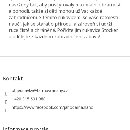
navrženy tak, aby poskytovaly maximální obratnost
a pohodlí, takže si děti mohou užívat každé
zahradničení. S těmito rukavicemi se vaše ratolesti
naučí, jak se starat o přírodu, a zároveň si udrží
ruce čisté a chráněné. Pořiďte jim rukavice Stocker
a udělejte z každého zahradničení zábavu!
Z
á
p
a
Kontakt
t
í
objednavky
@
farmavranany.cz
+420 315 691 988
https://www.facebook.com/jahodarna.hanc
Informace pro vás