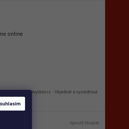
me online
 dle GDPR
Cafenavysluni.cz - Objednat a vyzvednout
ouhlasím
Vytvořil Shoptet