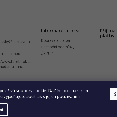
Informace pro vás
Přijímá
platby
Doprava a platba
navky
@
farmavran
Obchodní podmínky
ÚKZUZ
315 691 988
://www.facebook.c
hodarna.hanc
 obchod
Obchodní podmínky
Informace o ochraně osobních údajů
Podívejte se na naši prodejnu
používá soubory cookie. Dalším procházením
S
 vyjadřujete souhlas s jejich používáním.
ní
a vyhrazena.