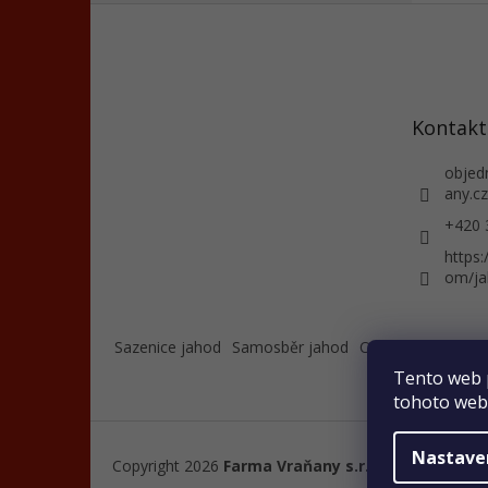
Z
á
p
a
t
Kontakt
í
objed
any.cz
+420 
https
om/ja
Sazenice jahod
Samosběr jahod
O nás
Farmářský
Tento web 
tohoto webu
Nastave
Copyright 2026
Farma Vraňany s.r.o.
. Všechna práv