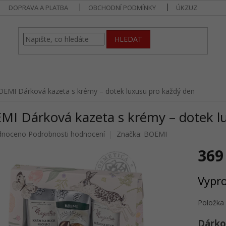
DOPRAVA A PLATBA
OBCHODNÍ PODMÍNKY
ÚKZUZ
HLEDAT
OEMI Dárková kazeta s krémy – dotek luxusu pro každý den
MI Dárková kazeta s krémy – dotek l
né
dnoceno
Podrobnosti hodnocení
Značka:
BOEMI
ení
369
u
Měrná
Vypr
cena:
ek.
Položka
Dárko