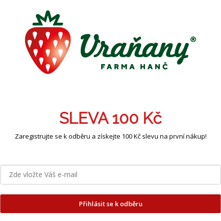
TISK
s
Hodnocení
Diskuze
ailní popis produktu
ková kazeta s krémy Boemi – dotek luxusu pro každý d
SLEVA 100 Kč
řejte sobě nebo svým blízkým chvíle opravdového rozmazlo
mů Boemi
. Elegantní balení, nádherná vůně a pečující slože
Zaregistrujte se k odběru a získejte 100 Kč slevu na první nákup!
ek, který potěší každého.
ektní dárek pro každou příležitost:
k
Vánocům, narozeninám, svátku nebo jen tak pro rad
pro
maminku, babičku, kamarádku i kolegyni
Přihlásit se k odběru