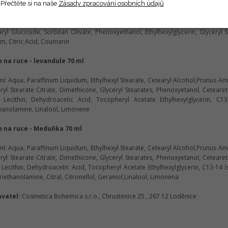
 na ruce - Bambucké máslo 70 ml
Přečtěte si na naše
Zásady zpracování osobních údajů
ní: Aqua, Caprylic/Capric Triglyceride, Cetearyl Isononanoate, Cetearyl Alcoh
ryl Glucoside, Sorbitan Olivate, Phenoxyethanol, Ethylhexylglycerin, Glyceryl
m, Citric Acid, Coumarin
 na ruce - levandule 70 ml
ní: Aqua, Paraffinum Liquidum, Ethylhexyl Stearate, Cetearyl Alcohol,Prunus Am
ryl Stearate Citrate, Dimethicone, Glyceryl Stearates, Phenoxyetanol, Ceteare
, Lecithin, Dehydroacetic Acid, Tocopheryl Acetate Ethylhexylglycerin, C13-
hanolamine, Linalool, Limonene
 na ruce - Meduňka 70 ml
ní: Aqua, Paraffinum Liquidum, Ethylhexyl Stearate, Cetearyl Alcohol,Prunus Am
ryl Stearate Citrate, Dimethicone, Glyceryl Stearates, Phenoxyetanol, Ceteare
 Lecithin, Dehydroacetic Acid, Tocopheryl Acetate Ethylhexylglycerin, C13-1
Triethanolamine, Citral, Citronellol, Geraniol,Linalool, Limonena
vatel:
Cosmetica Bohemica s.r.o., Chrustenice 25 , 267 12 Loděnice