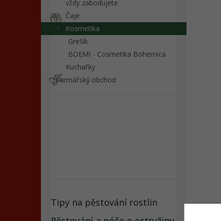
n
vždy zabodujete
e
Čaje
l
Kosmetika
Grešík
BOEMI - Cosmetika Bohemica
Kuchařky
Farmářský obchod
Tipy na pěstování rostlin
Pěstování a péče o ostružiny