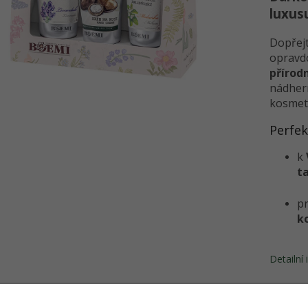
luxus
Dopře
oprav
příro
nádher
kosmeti
Perfek
k
t
p
k
Detailní