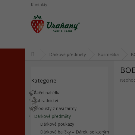
Přejít
Kontakty
na
obsah
Domů
Dárkové předměty
Kosmetika
B
P
BOE
o
Přeskočit
s
Kategorie
Průměr
Neoho
kategorie
t
hodnoc
r
produkt
Akční nabídka
a
je
Zahradnictví
n
0,0
Produkty z naší farmy
z
n
5
í
Dárkové předměty
hvězdič
p
Dárkové poukazy
a
Dárkové balíčky – Dárek, se kterým