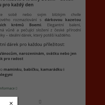
u pro každý den
jte sobě nebo svým blízkým chvíle
dového rozmazlování s
dárkovou kazetou
dních krémů Boemi
. Elegantní balení,
ná vůně a pečující složení z české přírodní
ky – ideální dárek, který potěší každého.
tní dárek pro každou příležitost:
Vánocům, narozeninám, svátku nebo jen
ak pro radost
ro
maminku, babičku, kamarádku i
olegyni
 informace