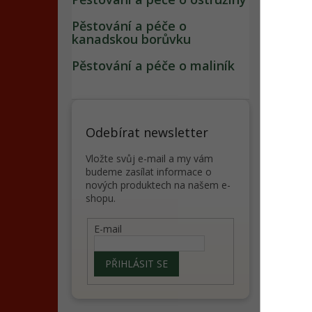
Pěstování a péče o
kanadskou borůvku
Pěstování a péče o maliník
Popi
Det
Odebírat newsletter
Dár
Vložte svůj e-mail a my vám
budeme zasílat informace o
Dop
nových produktech na našem e-
kré
shopu.
dár
E-mail
Perf
PŘIHLÁSIT SE