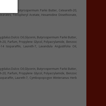
ol, Glycerin, Butyrospermum Parkii Butter, Ceteareth-20,
 Stearates, Tocopheryl Acetate, Hexamidine Diisethionate,
ygdalus Dulcis Oil,Glycerin, Butyrospermum Parkii Butter,
th-20, Parfum, Propylene Glycol, Polyacrylamide, Benzoic
14 Isoparaffin, Laureth-7, Lavandula Angustifolia Oil,
ygdalus Dulcis Oil,Glycerin, Butyrospermum Parkii Butter,
th-20, Parfum, Propylene Glycol, Polyacrylamide, Benzoic
4 Isoparaffin, Laureth-7, Cymbopopogon Winterianus Herb