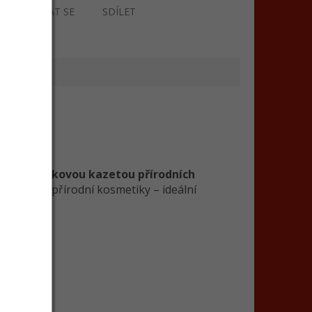
ZEPTAT SE
SDÍLET
en
vání s
dárkovou kazetou přírodních
ní z české přírodní kosmetiky – ideální
ost