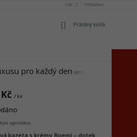
CZK
Přihlášení
NÁKUPNÍ
Prázdný košík
KOŠÍK
uxusu pro každý den
6811
 Kč
/ ks
odáno
 byla vyprodána…
vá kazeta s krémy Boemi – dotek