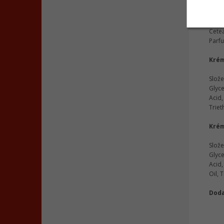
Krém
Slože
Cetea
Parfu
Krém
Slože
Glyce
Acid
Triet
Krém
Slože
Glyce
Acid,
Oil, 
Doda