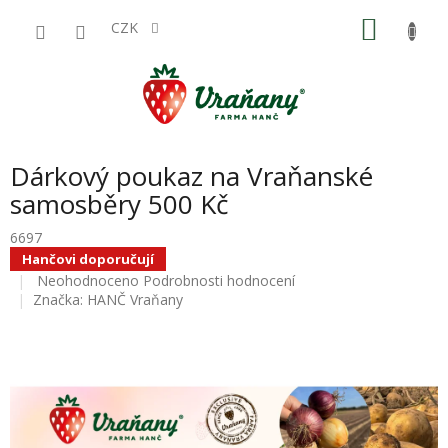
Přejít
NÁKU
na
CZK
obsah
KOŠÍK
Dárkový poukaz na Vraňanské
samosběry 500 Kč
6697
Hančovi doporučují
Průměrné
Neohodnoceno
Podrobnosti hodnocení
hodnocení
Značka:
HANČ Vraňany
produktu
je
0,0
z
5
hvězdiček.