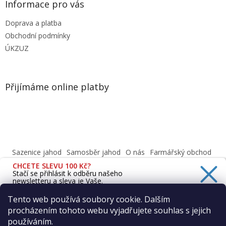
Informace pro vás
Doprava a platba
Obchodní podmínky
ÚKZUZ
Přijímáme online platby
Sazenice jahod
Samosběr jahod
O nás
Farmářský obchod
Obchodní podmínky
CHCETE SLEVU 100 Kč?
Informace o ochraně osobních údajů dle GDPR
Stačí se přihlásit k odběru našeho
newsletteru a sleva je Vaše.
Cafenavysluni.cz - Objednat a vyzvednout
Podívejte se na naši prodejnu
Tento web používá soubory cookie. Dalším
procházením tohoto webu vyjadřujete souhlas s jejich
Ano, chci se přihlásit
používáním.