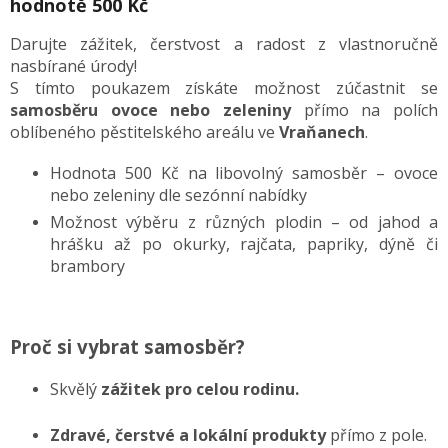
hodnotě 500 Kč
Darujte zážitek, čerstvost a radost z vlastnoručně
nasbírané úrody!
S tímto poukazem získáte možnost zúčastnit se
samosběru ovoce nebo zeleniny
přímo na polích
oblíbeného pěstitelského areálu ve
Vraňanech
.
Hodnota 500 Kč na libovolný samosběr – ovoce
nebo zeleniny dle sezónní nabídky
Možnost výběru z různých plodin – od jahod a
hrášku až po okurky, rajčata, papriky, dýně či
brambory
Proč si vybrat samosběr?
Skvělý
zážitek pro celou rodinu.
Zdravé, čerstvé a lokální produkty
přímo z pole.