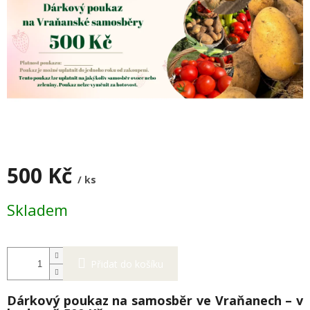
500 Kč
/ ks
Měrná
Skladem
cena:
Přidat do košíku
Dárkový poukaz na samosběr ve Vraňanech – v