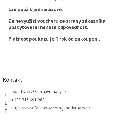
Lze použít jednorázově.
Za nevyužití voucheru ze strany zákazníka
poskytovatel nenese odpovědnost.
Platnost poukazu je 1 rok od zakoupení.
Z
á
p
a
Kontakt
t
í
objednavky
@
farmavranany.cz
+420 315 691 988
https://www.facebook.com/jahodarna.hanc