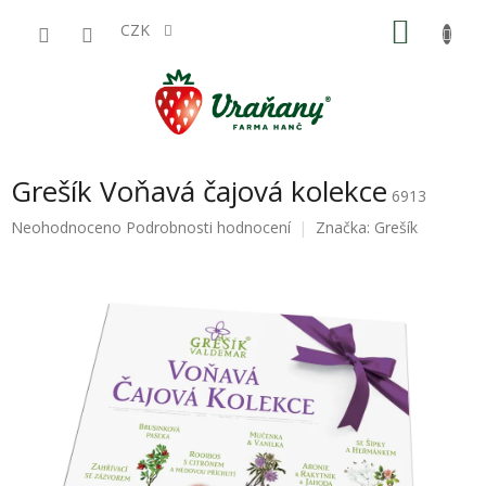
Přejít
NÁKU
na
CZK
obsah
KOŠÍK
Grešík Voňavá čajová kolekce
6913
Průměrné
Neohodnoceno
Podrobnosti hodnocení
Značka:
Grešík
hodnocení
produktu
je
0,0
z
5
hvězdiček.