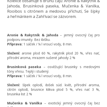
Kolekce obsahuje 6 druhů čajů: Aronie & Rakytník &
Jahoda, Brusinková paseka, Mučenka & Vanilka,
Rooibos s citrónem a medovou příchutí, Se šípky
a heřmánkem a Zahřívací se zázvorem.
Aronie & Rakytník & Jahoda
– jemný ovocný čaj pro
podporu imunity. Bez ibišku.
Příprava:
1 sáček / ¼ l vroucí vody, 8 min.
Složení:
aronie plod 60 %, rakytník plod 20 %, vřes nať,
přírodní aroma, mrazem sušené jahody 2 %
Brusinková paseka
– osvěžující brusinky s medovými
tóny vřesu. Teplý i studený.
Příprava:
1 sáček / ¼ l vroucí vody, 8 min.
Složení:
šípek oplodí, ibišek súd. květ, přírodní aroma,
citrón oplodí, brusnice klikva plod 5 %, vřes nať 3 %,
brusinka list 2 %
Mučenka & Vanilka
– exotický jemný ovocný čaj bez