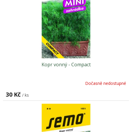
p
r
o
d
u
k
t
ů
Kopr vonný - Compact
Dočasně nedostupné
30 Kč
/ ks