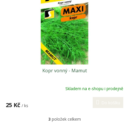
Kopr vonný - Mamut
Skladem na e-shopu i prodejně
Do košíku
25 Kč
/ ks
3
položek celkem
O
v