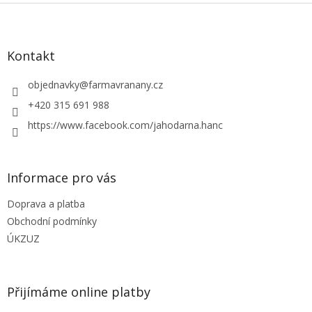
l
Z
á
á
d
p
a
a
Kontakt
c
t
í
í
objednavky
@
farmavranany.cz
p
r
+420 315 691 988
v
https://www.facebook.com/jahodarna.hanc
k
y
v
ý
Informace pro vás
p
i
Doprava a platba
s
u
Obchodní podmínky
ÚKZUZ
Přijímáme online platby