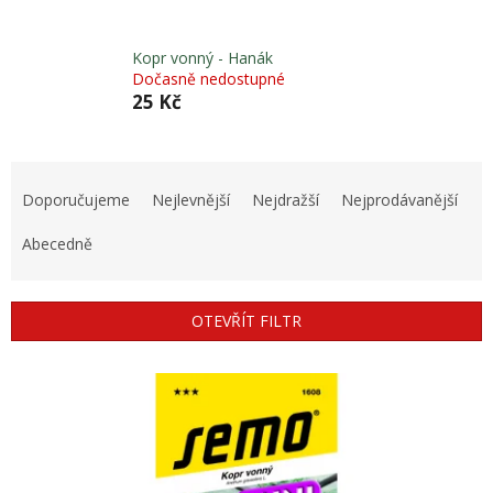
Kopr vonný - Hanák
Dočasně nedostupné
25 Kč
Ř
a
Doporučujeme
Nejlevnější
Nejdražší
Nejprodávanější
z
e
Abecedně
n
í
p
OTEVŘÍT FILTR
r
o
V
d
ý
u
p
k
i
t
s
ů