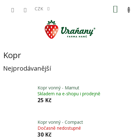
Přejít
NÁKU
na
CZK
obsah
KOŠÍK
Kopr
Nejprodávanější
Kopr vonný - Mamut
Skladem na e-shopu i prodejně
25 Kč
Kopr vonný - Compact
Dočasně nedostupné
30 Kč