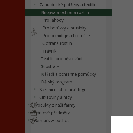
n
Zahradnické potřeby a textilie
e
Hnojiva a ochrana rostlin
l
Pro jahody
Pro borůvky a brusinky
Pro orchideje a bromélie
Ochrana rostlin
Trávník
Textilie pro pěstování
Substráty
Nářadí a ochranné pomůcky
Dětský program
Sazenice jahodníků frigo
Cibuloviny a hlízy
Produkty z naší farmy
Dárkové předměty
Farmářský obchod