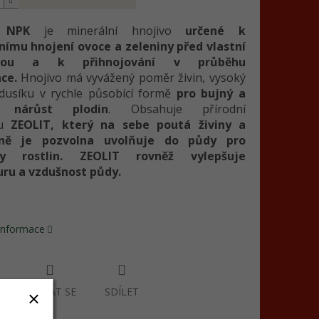
 NPK
je minerální hnojivo
určené k
nímu hnojení ovoce a zeleniny před vlastní
dbou a k přihnojování v průběhu
ce.
Hnojivo má vyvážený poměr živin, vysoký
dusíku v rychle působící formě
pro bujný a
ý nárůst plodin
. Obsahuje přírodní
nu
ZEOLIT, který na sebe poutá živiny a
dně je pozvolna uvolňuje do půdy pro
by rostlin. ZEOLIT rovněž vylepšuje
uru a vzdušnost půdy.
 informace
ZEPTAT SE
SDÍLET