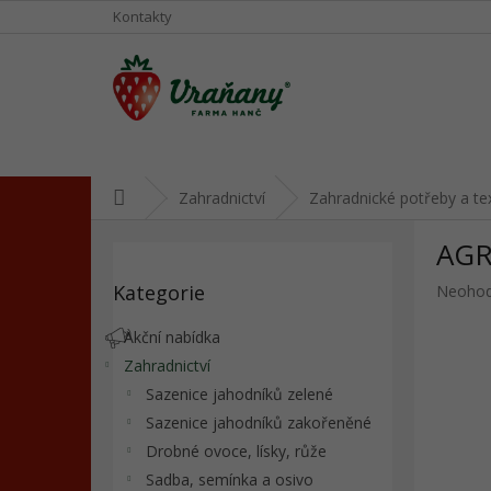
Přejít
Kontakty
na
obsah
Domů
Zahradnictví
Zahradnické potřeby a tex
P
AGR
o
Přeskočit
s
Kategorie
Průměr
Neoho
kategorie
t
hodnoc
r
produkt
Akční nabídka
a
je
Zahradnictví
n
0,0
Sazenice jahodníků zelené
z
n
5
í
Sazenice jahodníků zakořeněné
hvězdič
p
Drobné ovoce, lísky, růže
a
Sadba, semínka a osivo