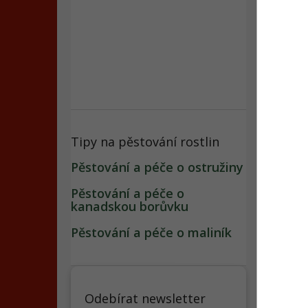
Souvi
Tipy na pěstování rostlin
Rybíz
Pěstování a péče o ostružiny
konte
Pěstování a péče o
kanadskou borůvku
Pěstování a péče o maliník
199
Odebírat newsletter