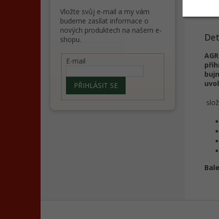
Popi
Vložte svůj e-mail a my vám
budeme zasílat informace o
nových produktech na našem e-
Det
shopu.
AGR
E-mail
při
bujn
uvol
PŘIHLÁSIT SE
slož
Bale
Z
á