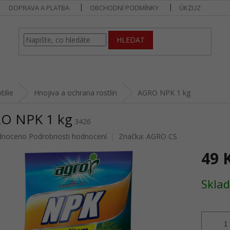
DOPRAVA A PLATBA
OBCHODNÍ PODMÍNKY
ÚKZUZ
HLEDAT
tilie
Hnojiva a ochrana rostlin
AGRO NPK 1 kg
O NPK 1 kg
3426
né
dnoceno
Podrobnosti hodnocení
Značka:
AGRO CS
ení
49 
u
Měrná
Skla
cena:
ek.