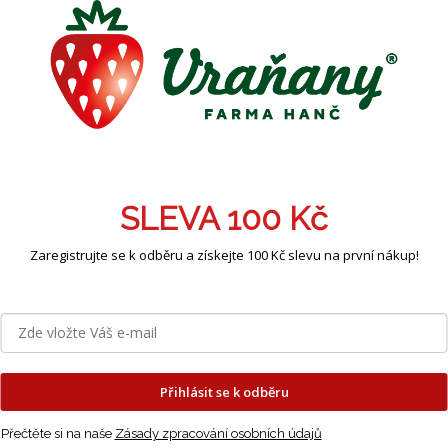
sející produkty
SLEVA 100 Kč
 bílý - Werdavia,
Rybíz bílý - Witte
Hrášek -
Zaregistrujte se k odběru a získejte 100 Kč slevu na první nákup!
jner 2 l
Hollander - kontejner 2 l
250g
Vyprodáno
Vyprodáno
 Kč
199 Kč
30 Kč
Měrná
120 Kč / 1 
cena:
Přihlásit se k odběru
Přečtěte si na naše
Zásady zpracování osobních údajů