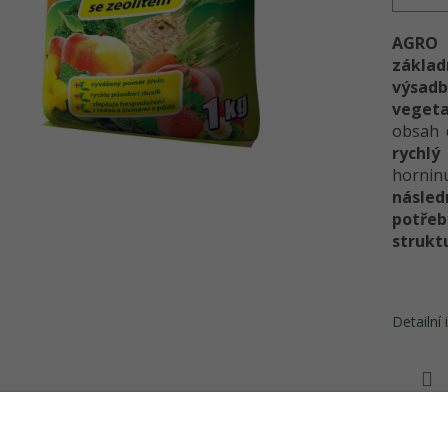
AGRO
základ
výsa
vegeta
obsah 
rychl
horni
násle
potře
strukt
Detailní
TISK