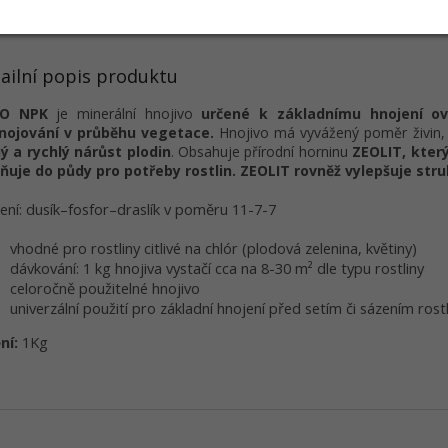
s
Podobné (3)
Hodnocení
Diskuze
ailní popis produktu
O NPK
je minerální hnojivo
určené k základnímu hnojení ov
hnojování v průběhu vegetace.
Hnojivo má vyvážený poměr živin, 
ý a rychlý nárůst plodin
. Obsahuje přírodní horninu
ZEOLIT, kter
ňuje do půdy pro potřeby rostlin. ZEOLIT rovněž vylepšuje str
ení: dusík–fosfor–draslík v poměru 11-7-7
vhodné pro rostliny citlivé na chlór (plodová zelenina, květiny)
dávkování: 1 kg hnojiva vystačí cca na 8-30 m² dle typu rostliny
celoročně použitelné hnojivo
univerzální použití pro základní hnojení před setím či sázením ros
ní:
1Kg