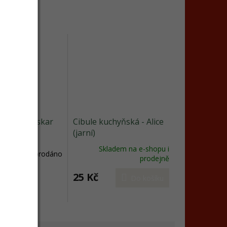
 odrůda Oskar
Cibule kuchyňská - Alice
(jarní)
Skladem na e-shopu i
Vyprodáno
prodejně
25 Kč
Do košíku
kg