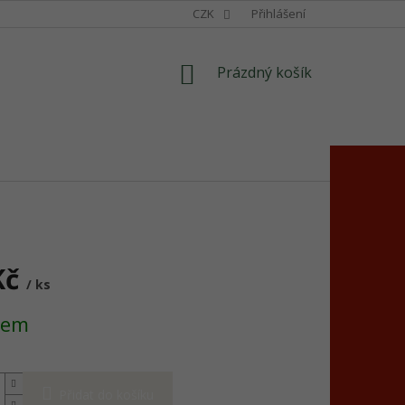
CZK
Přihlášení
NÁKUPNÍ
Prázdný košík
KOŠÍK
Kč
/ ks
dem
Přidat do košíku