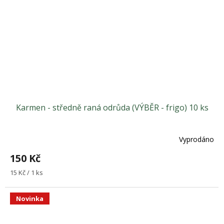
Karmen - středně raná odrůda (VÝBĚR - frigo) 10 ks
Vyprodáno
Průměrné
hodnocení
150 Kč
produktu
je
Měrná
15 Kč / 1 ks
5,0
cena:
z
5
Novinka
hvězdiček.