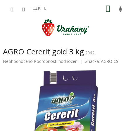
Přejít
NÁKU
na
CZK
obsah
KOŠÍK
AGRO Cererit gold 3 kg
2062
Průměrné
Neohodnoceno
Podrobnosti hodnocení
Značka:
AGRO CS
hodnocení
produktu
je
0,0
z
5
hvězdiček.