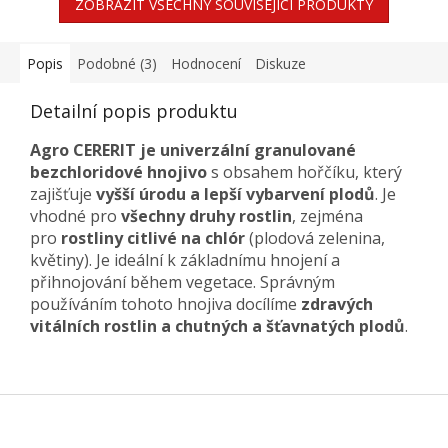
ZOBRAZIT VŠECHNY SOUVISEJÍCÍ PRODUKTY
Popis
Podobné (3)
Hodnocení
Diskuze
Detailní popis produktu
Agro CERERIT je univerzální granulované
bezchloridové hnojivo
s obsahem hořčíku, který
zajišťuje
vyšší úrodu a lepší vybarvení plodů
. Je
vhodné pro
všechny druhy rostlin
, zejména
pro
rostliny citlivé na chlór
(plodová zelenina,
květiny). Je ideální k základnímu hnojení a
přihnojování během vegetace. Správným
používáním tohoto hnojiva docílíme
zdravých
vitálních rostlin a chutných a šťavnatých plodů
.
Z
á
p