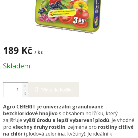
189 Kč
/ ks
Měrná
Skladem
cena:
Přidat do košíku
Agro CERERIT je univerzální granulované
bezchloridové hnojivo
s obsahem hořčíku, který
zajišťuje
vyšší úrodu a lepší vybarvení plodů
. Je vhodné
pro
všechny druhy rostlin
, zejména pro
rostliny citlivé
na chlór
(plodová zelenina, květiny). Je ideální k