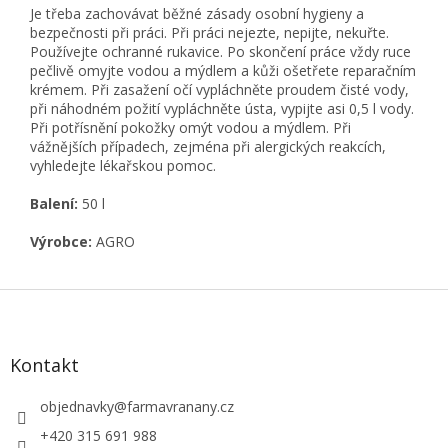
Je třeba zachovávat běžné zásady osobní hygieny a
bezpečnosti při práci. Při práci nejezte, nepijte, nekuřte.
Používejte ochranné rukavice. Po skončení práce vždy ruce
pečlivě omyjte vodou a mýdlem a kůži ošetřete reparačním
krémem. Při zasažení očí vypláchněte proudem čisté vody,
při náhodném požití vypláchněte ústa, vypijte asi 0,5 l vody.
Při potřísnění pokožky omýt vodou a mýdlem. Při
vážnějších případech, zejména při alergických reakcích,
vyhledejte lékařskou pomoc.
Balení:
50 l
Výrobce:
AGRO
Z
á
p
a
Kontakt
t
í
objednavky
@
farmavranany.cz
+420 315 691 988