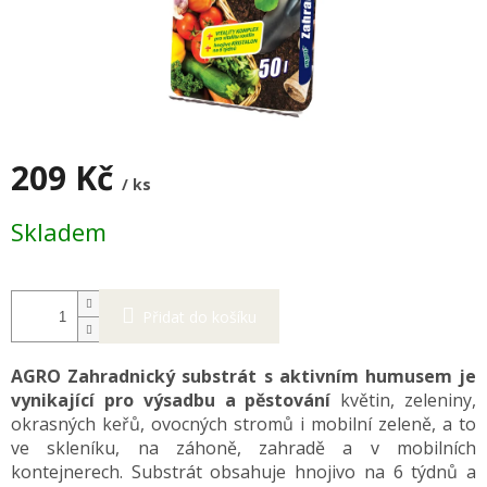
209 Kč
/ ks
Měrná
Skladem
cena:
Přidat do košíku
AGRO Zahradnický substrát s aktivním humusem je
vynikající pro výsadbu a pěstování
květin, zeleniny,
okrasných keřů, ovocných stromů i mobilní zeleně, a to
ve skleníku, na záhoně, zahradě a v mobilních
kontejnerech. Substrát obsahuje hnojivo na 6 týdnů a