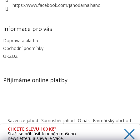
https://www.facebook.com/jahodarna.hanc
Informace pro vás
Doprava a platba
Obchodní podmínky
ÚKZUZ
Přijímáme online platby
Sazenice jahod
Samosběr jahod
O nás
Farmářský obchod
Obchodní podmínky
CHCETE SLEVU 100 Kč?
Informace o ochraně osobních údajů dle GDPR
Stačí se přihlásit k odběru našeho
newsletteru a sleva je Vaše.
Cafenavysluni.cz - Objednat a vyzvednout