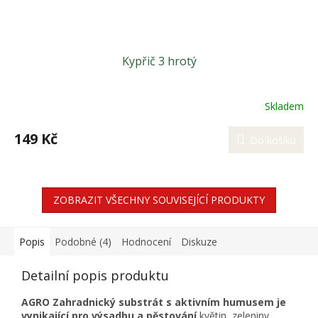
Kypřič 3 hrotý
Skladem
149 Kč
Do košíku
ZOBRAZIT VŠECHNY SOUVISEJÍCÍ PRODUKTY
Popis
Podobné (4)
Hodnocení
Diskuze
Detailní popis produktu
AGRO Zahradnický substrát s aktivním humusem je
vynikající pro výsadbu a pěstování
květin, zeleniny,