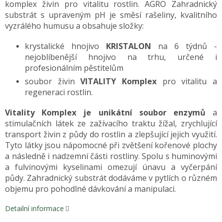
komplex živin pro vitalitu rostlin. AGRO Zahradnický
substrát s upraveným pH je směsí rašeliny, kvalitního
vyzrálého humusu a obsahuje složky:
krystalické hnojivo
KRISTALON
na 6 týdnů -
nejoblíbenější hnojivo na trhu, určené i
profesionálním pěstitelům
soubor živin
VITALITY Komplex
pro vitalitu a
regeneraci rostlin.
Vitality Komplex je unikátní soubor enzymů
a
stimulačních látek ze zažívacího traktu žížal, zrychlující
transport živin z půdy do rostlin a zlepšující jejich využití.
Tyto látky jsou nápomocné při zvětšení kořenové plochy
a následně i nadzemní části rostliny. Spolu s huminovými
a fulvinovými kyselinami omezují únavu a vyčerpání
půdy. Zahradnický substrát dodáváme v pytlích o různém
objemu pro pohodlné dávkování a manipulaci.
Detailní informace