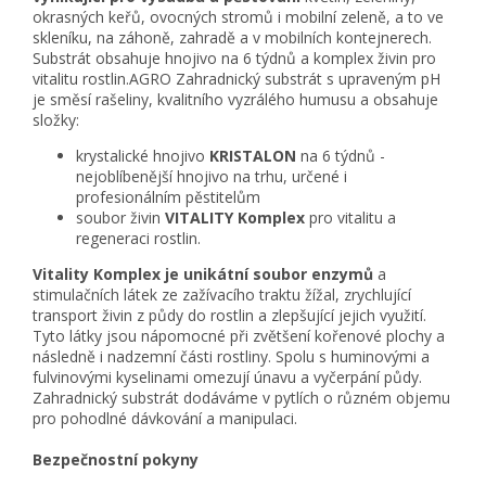
okrasných keřů, ovocných stromů i mobilní zeleně, a to ve
skleníku, na záhoně, zahradě a v mobilních kontejnerech.
Substrát obsahuje hnojivo na 6 týdnů a komplex živin pro
vitalitu rostlin.AGRO Zahradnický substrát s upraveným pH
je směsí rašeliny, kvalitního vyzrálého humusu a obsahuje
složky:
krystalické hnojivo
KRISTALON
na 6 týdnů -
nejoblíbenější hnojivo na trhu, určené i
profesionálním pěstitelům
soubor živin
VITALITY Komplex
pro vitalitu a
regeneraci rostlin.
Vitality Komplex je unikátní soubor enzymů
a
stimulačních látek ze zažívacího traktu žížal, zrychlující
transport živin z půdy do rostlin a zlepšující jejich využití.
Tyto látky jsou nápomocné při zvětšení kořenové plochy a
následně i nadzemní části rostliny. Spolu s huminovými a
fulvinovými kyselinami omezují únavu a vyčerpání půdy.
Zahradnický substrát dodáváme v pytlích o různém objemu
pro pohodlné dávkování a manipulaci.
Bezpečnostní pokyny