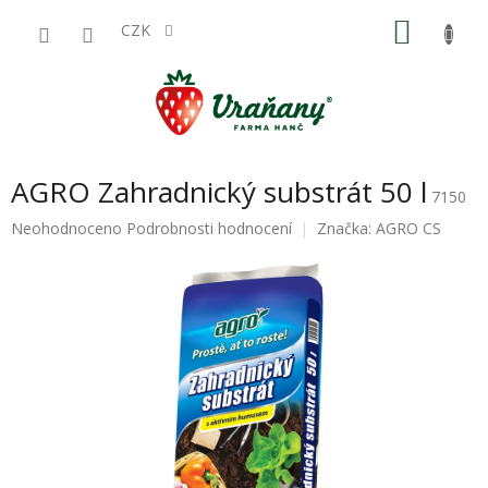
Přejít
NÁKU
na
CZK
obsah
KOŠÍK
AGRO Zahradnický substrát 50 l
7150
Průměrné
Neohodnoceno
Podrobnosti hodnocení
Značka:
AGRO CS
hodnocení
produktu
je
0,0
z
5
hvězdiček.