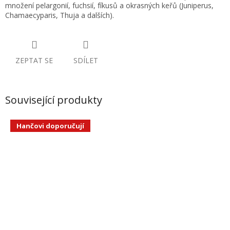
množení pelargonií, fuchsií, fíkusů a okrasných keřů (Juniperus,
Chamaecyparis, Thuja a dalších).
ZEPTAT SE
SDÍLET
Související produkty
Hančovi doporučují