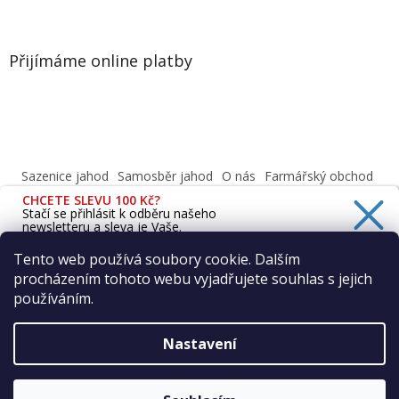
Přijímáme online platby
Sazenice jahod
Samosběr jahod
O nás
Farmářský obchod
Obchodní podmínky
CHCETE SLEVU 100 Kč?
Informace o ochraně osobních údajů dle GDPR
Stačí se přihlásit k odběru našeho
newsletteru a sleva je Vaše.
Cafenavysluni.cz - Objednat a vyzvednout
Podívejte se na naši prodejnu
Tento web používá soubory cookie. Dalším
procházením tohoto webu vyjadřujete souhlas s jejich
Ano, chci se přihlásit
používáním.
Zásady zpracování osobních údajů
Vytvořil Shoptet
Nastavení
Copyright 2026
Farma Vraňany s.r.o.
. Všechna práva