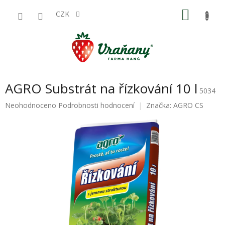
Přejít
NÁKU
na
CZK
obsah
KOŠÍK
AGRO Substrát na řízkování 10 l
5034
Průměrné
Neohodnoceno
Podrobnosti hodnocení
Značka:
AGRO CS
hodnocení
produktu
je
0,0
z
5
hvězdiček.