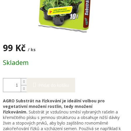
99 Kč
/ ks
Měrná
Skladem
cena:
Přidat do košíku
AGRO Substrát na řízkování je ideální volbou pro
vegetativní množení rostlin, tedy množení
řízkováním.
Substrát je vzdušnou směsí vybraných rašelin a
křemičitého písku s jemnou strukturou a obsahuje nižší dávky
živin a stopových prvků, aby bylo zajištěno rovnoměrné
zakořeňování řízků a vzcházení semen. Používá se například k