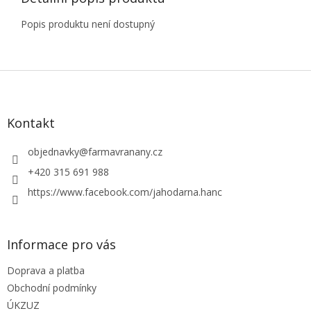
Popis produktu není dostupný
Z
á
p
a
Kontakt
t
í
objednavky
@
farmavranany.cz
+420 315 691 988
https://www.facebook.com/jahodarna.hanc
Informace pro vás
Doprava a platba
Obchodní podmínky
ÚKZUZ