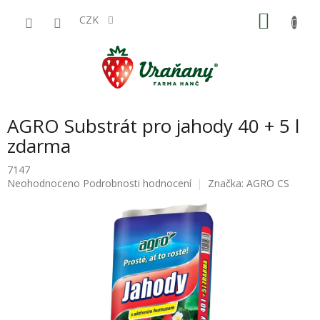
Přejít
NÁKU
na
CZK
obsah
KOŠÍK
AGRO Substrát pro jahody 40 + 5 l
zdarma
7147
Průměrné
Neohodnoceno
Podrobnosti hodnocení
Značka:
AGRO CS
hodnocení
produktu
je
0,0
z
5
hvězdiček.