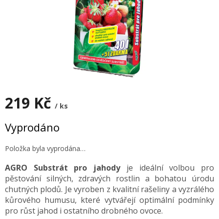
219 Kč
/ ks
Měrná
Vyprodáno
cena:
Položka byla vyprodána…
AGRO Substrát pro jahody
je ideální volbou pro
pěstování silných, zdravých rostlin a bohatou úrodu
chutných plodů. Je vyroben z kvalitní rašeliny a vyzrálého
kůrového humusu, které vytvářejí optimální podmínky
pro růst jahod i ostatního drobného ovoce.