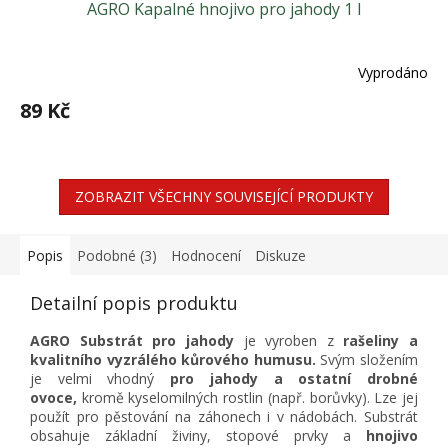
AGRO Kapalné hnojivo pro jahody 1 l
Vyprodáno
89 Kč
ZOBRAZIT VŠECHNY SOUVISEJÍCÍ PRODUKTY
Popis
Podobné (3)
Hodnocení
Diskuze
Detailní popis produktu
AGRO Substrát pro jahody
je vyroben z
rašeliny a
kvalitního vyzrálého kůrového humusu.
Svým složením
je velmi vhodný
pro jahody a ostatní drobné
ovoce,
kromě kyselomilných rostlin (např. borůvky). Lze jej
použít pro pěstování na záhonech i v nádobách. Substrát
obsahuje základní živiny, stopové prvky a
hnojivo