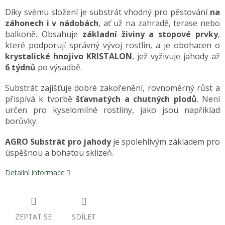
Díky svému složení je substrát vhodný pro pěstování
na
záhonech i v nádobách
, ať už na zahradě, terase nebo
balkoně. Obsahuje
základní živiny a stopové prvky
,
které podporují správný vývoj rostlin, a je obohacen o
krystalické hnojivo KRISTALON
, jež vyživuje jahody až
6 týdnů
po výsadbě.
Substrát zajišťuje dobré zakořenění, rovnoměrný růst a
přispívá k tvorbě
šťavnatých a chutných plodů
. Není
určen pro kyselomilné rostliny, jako jsou například
borůvky.
AGRO Substrát pro jahody
je spolehlivým základem pro
úspěšnou a bohatou sklizeň.
Detailní informace
ZEPTAT SE
SDÍLET