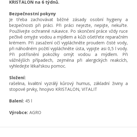
KRISTALON na 6 týdnů.
Bezpečnostní pokyny
Je třeba zachovávat běžné zásady osobní hygieny a
bezpečnosti při práci. Při práci nejezte, nepijte, nekuřte.
Používejte ochranné rukavice. Po skončení práce vždy ruce
pečlivě omyjte vodou a mýdlem a kůži ošetřete reparačním
krémem. Při zasažení očí vypláchněte proudem čisté vody,
při náhodném požití vypláchněte ústa, vypijte asi 0,5 l vody.
Při potřísnění pokožky omýt vodou a mýdlem. Při
vážnějších případech, zejména při alergických reakcích,
vyhledejte lékařskou pomoc.
Složení:
rašelina, kvalitní vyzrálý kůrový humus, základní živiny a
stopové prvky, hnojivo KRISTALON, VITALIT
Balení:
45 l
Výrobce:
AGRO
Z
á