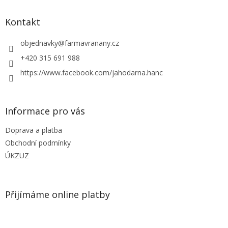
p
a
Kontakt
t
í
objednavky
@
farmavranany.cz
+420 315 691 988
https://www.facebook.com/jahodarna.hanc
Informace pro vás
Doprava a platba
Obchodní podmínky
ÚKZUZ
Přijímáme online platby