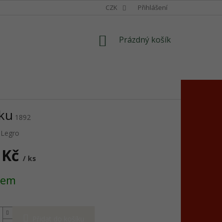
CZK
Přihlášení
NÁKUPNÍ
Prázdný košík
KOŠÍK
íku
1892
:
Legro
 Kč
/ ks
dem
Přidat do košíku