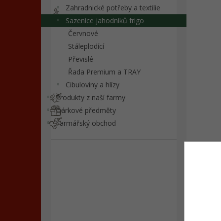
n
Zahradnické potřeby a textilie
e
Sazenice jahodníků frigo
l
Červnové
Stáleplodící
Převislé
Řada Premium a TRAY
Cibuloviny a hlízy
Produkty z naší farmy
Dárkové předměty
Farmářský obchod
Souvi
Cert