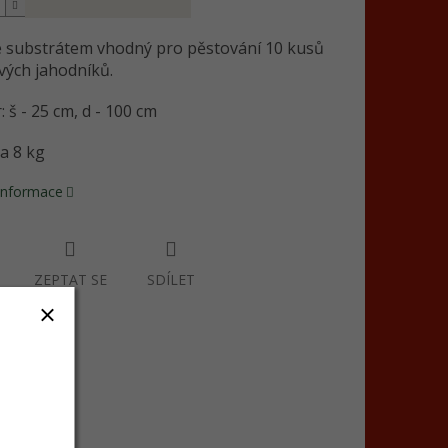
e substrátem vhodný pro pěstování 10 kusů
ých jahodníků.
 š - 25 cm, d - 100 cm
a 8 kg
 informace
ZEPTAT SE
SDÍLET
át kvality