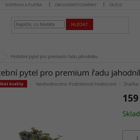
DOPRAVA A PLATBA
OBCHODNÍ PODMÍNKY
ÚKZUZ
HLEDAT
Pěstební pytel pro premium řadu jahodníku
tební pytel pro premium řadu jahodn
Průměrné
Neohodnoceno
Podrobnosti hodnocení
Značka
ikát kvality
hodnocení
159
produktu
je
0,0
Měrná
Skla
z
cena:
5
hvězdiček.