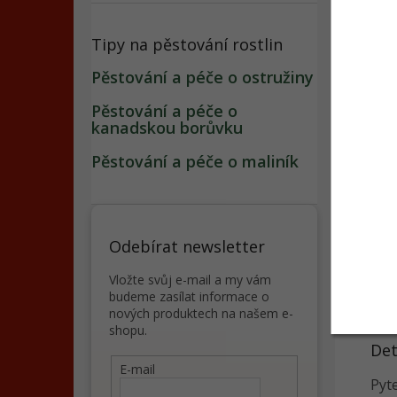
Tipy na pěstování rostlin
Pěstování a péče o ostružiny
Soná
Pěstování a péče o
(PREM
kanadskou borůvku
Pěstování a péče o maliník
39,9
Odebírat newsletter
Vložte svůj e-mail a my vám
Popi
budeme zasílat informace o
nových produktech na našem e-
shopu.
Det
E-mail
Pyt