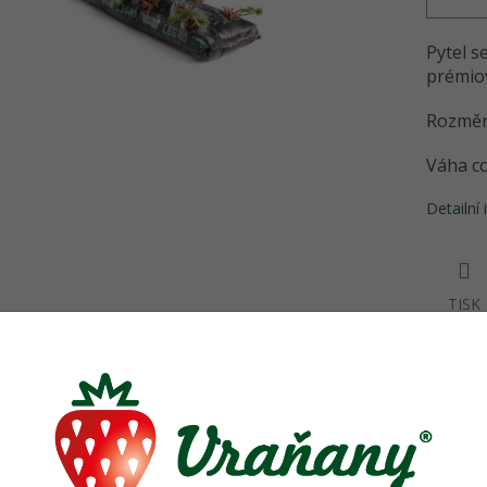
Pytel s
prémiov
Rozměr:
Váha cc
Detailní
TISK
sející produkty
ifikát kvality
Certifikát kvality
Certifik