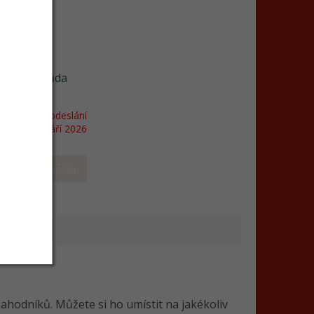
- raná odrůda
něná)
jednávka, odeslání
srpen/září 2026
 ks
Do košíku
ahodníků. Můžete si ho umístit na jakékoliv