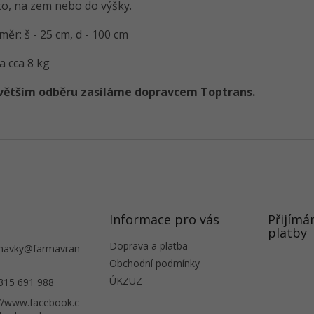
to, na zem nebo do výšky.
ěr: š - 25 cm, d - 100 cm
a cca 8 kg
 větším odběru zasíláme dopravcem Toptrans.
Informace pro vás
Přijímá
platby
Doprava a platba
navky
@
farmavran
Obchodní podmínky
ÚKZUZ
315 691 988
://www.facebook.c