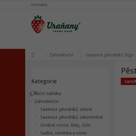
Přejít
Kontakty
na
obsah
Domů
Zahradnictví
Sazenice jahodníků frigo
P
Pěs
o
Přeskočit
s
Kategorie
kategorie
Certif
t
r
Akční nabídka
a
Zahradnictví
n
Sazenice jahodníků zelené
n
í
Sazenice jahodníků zakořeněné
p
Drobné ovoce, lísky, růže
a
Sadba, semínka a osivo