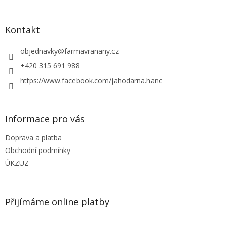
á
p
a
Kontakt
t
í
objednavky
@
farmavranany.cz
+420 315 691 988
https://www.facebook.com/jahodarna.hanc
Informace pro vás
Doprava a platba
Obchodní podmínky
ÚKZUZ
Přijímáme online platby