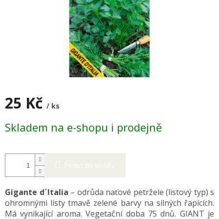
25 Kč
/ ks
Měrná
Skladem na e-shopu i prodejně
cena:
Přidat do košíku
Gigante d´Italia
– odrůda naťové petržele (listový typ) s
ohromnými listy tmavě zelené barvy na silných řapících.
Má vynikající aroma. Vegetační doba 75 dnů. GIANT je