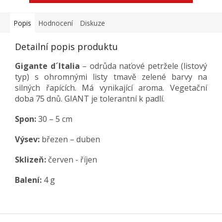
Popis
Hodnocení
Diskuze
Detailní popis produktu
Gigante d´Italia
– odrůda naťové petržele (listový
typ) s ohromnými listy tmavě zelené barvy na
silných řapících. Má vynikající aroma. Vegetační
doba 75 dnů. GIANT je tolerantní k padlí.
Spon:
30 – 5 cm
Výsev:
březen – duben
Sklizeň:
červen - říjen
Balení:
4 g
Z