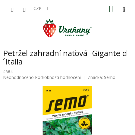
Přejít
NÁKU
na
CZK
obsah
KOŠÍK
Petržel zahradní naťová -Gigante d
´Italia
4664
Průměrné
Neohodnoceno
Podrobnosti hodnocení
Značka:
Semo
hodnocení
produktu
je
0,0
z
5
hvězdiček.