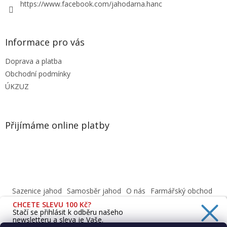
https://www.facebook.com/jahodarna.hanc
Informace pro vás
Doprava a platba
Obchodní podmínky
ÚKZUZ
Přijímáme online platby
Sazenice jahod
Samosběr jahod
O nás
Farmářský obchod
Obchodní podmínky
CHCETE SLEVU 100 Kč?
Informace o ochraně osobních údajů dle GDPR
Stačí se přihlásit k odběru našeho
newsletteru a sleva je Vaše.
Cafenavysluni.cz - Objednat a vyzvednout