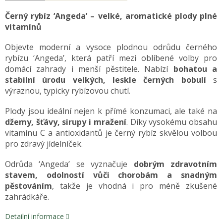
Černý rybíz ‘Angeda’ – velké, aromatické plody plné
vitamínů
Objevte moderní a vysoce plodnou odrůdu černého
rybízu ‘Angeda’, která patří mezi oblíbené volby pro
domácí zahrady i menší pěstitele. Nabízí
bohatou a
stabilní úrodu velkých, leskle černých bobulí
s
výraznou, typicky rybízovou chutí.
Plody jsou ideální nejen k přímé konzumaci, ale také na
džemy, šťávy, sirupy i mražení
. Díky vysokému obsahu
vitamínu C a antioxidantů je černý rybíz skvělou volbou
pro zdravý jídelníček.
Odrůda ‘Angeda’ se vyznačuje
dobrým zdravotním
stavem, odolností vůči chorobám a snadným
pěstováním
, takže je vhodná i pro méně zkušené
zahrádkáře.
Detailní informace