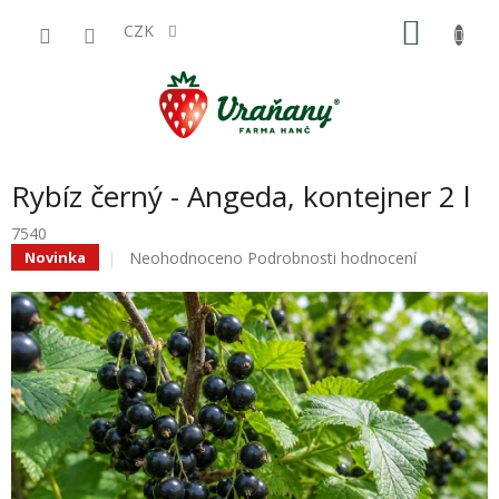
Přejít
NÁKU
na
CZK
obsah
KOŠÍK
Rybíz černý - Angeda, kontejner 2 l
7540
Průměrné
Neohodnoceno
Podrobnosti hodnocení
Novinka
hodnocení
produktu
je
0,0
z
5
hvězdiček.