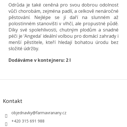
Odrůda je také ceněná pro svou dobrou odolnost
vůči chorobám, zejména padlí, a celkově nenáročné
pěstování. Nejlépe se jí daří na slunném až
polostinném stanovišti v vlhčí, ale propustné půdě.
Díky své spolehlivosti, chutným plodům a snadné
péči je ‘Angeda’ ideální volbou pro domácí zahrady i
menší pěstitele, kteří hledají bohatou úrodu bez
složité údržby.
Dodáváme v kontejneru:
2 l
Z
á
p
a
Kontakt
t
í
objednavky
@
farmavranany.cz
+420 315 691 988