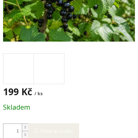
199 Kč
/ ks
Měrná
Skladem
cena:
Přidat do košíku