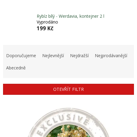
Rybíz bílý - Werdavia, kontejner 2 l
Vyprodáno
199 Kč
Ř
a
Doporučujeme
Nejlevnější
Nejdražší
Nejprodávanější
z
e
Abecedně
n
í
p
OTEVŘÍT FILTR
r
o
V
d
ý
u
p
k
i
t
s
ů