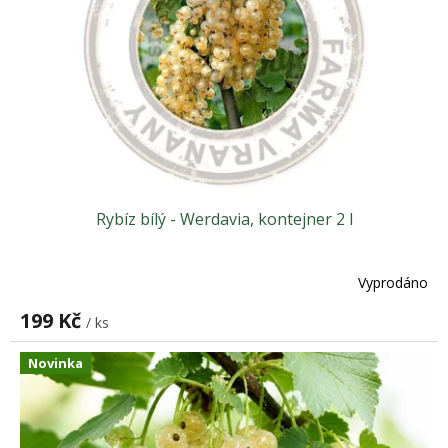
p
r
o
d
u
k
t
ů
Rybíz bílý - Werdavia, kontejner 2 l
Vyprodáno
199 Kč
/ ks
Novinka