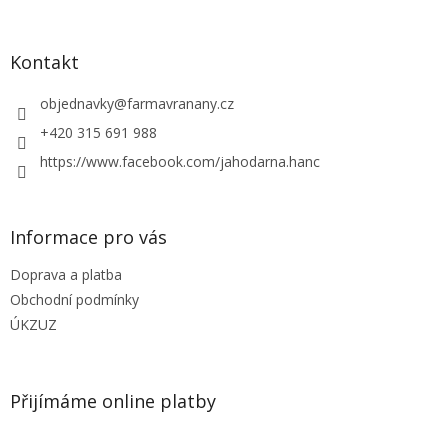
á
á
d
p
a
a
Kontakt
c
t
í
í
objednavky
@
farmavranany.cz
p
r
+420 315 691 988
v
https://www.facebook.com/jahodarna.hanc
k
y
v
ý
Informace pro vás
p
i
Doprava a platba
s
u
Obchodní podmínky
ÚKZUZ
Přijímáme online platby