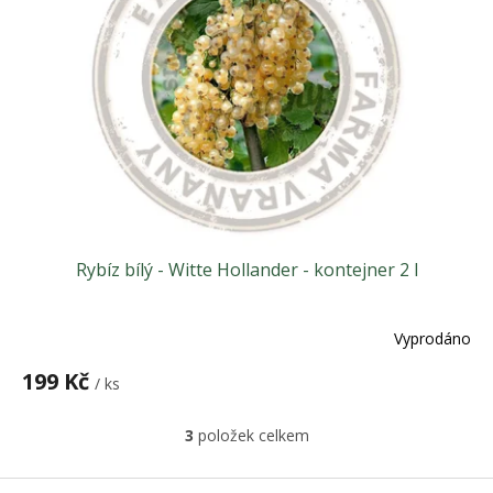
Rybíz bílý - Witte Hollander - kontejner 2 l
Vyprodáno
199 Kč
/ ks
3
položek celkem
O
v
l
Z