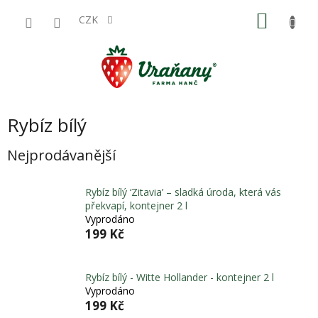
Přejít
NÁKU
na
CZK
obsah
KOŠÍK
Rybíz bílý
Nejprodávanější
Rybíz bílý ‘Zitavia’ – sladká úroda, která vás
překvapí, kontejner 2 l
Vyprodáno
199 Kč
Rybíz bílý - Witte Hollander - kontejner 2 l
Vyprodáno
199 Kč