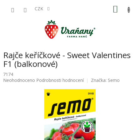
Přejít
NÁKU
na
CZK
obsah
KOŠÍK
Rajče keříčkové - Sweet Valentines
F1 (balkonové)
7174
Průměrné
Neohodnoceno
Podrobnosti hodnocení
Značka:
Semo
hodnocení
produktu
je
0,0
z
5
hvězdiček.