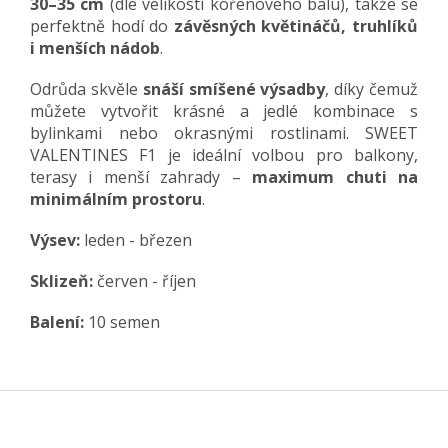
30–35 cm
(dle velikosti kořenového balu), takže se
perfektně hodí do
závěsných květináčů, truhlíků
i menších nádob
.
Odrůda skvěle
snáší smíšené výsadby
, díky čemuž
můžete vytvořit krásné a jedlé kombinace s
bylinkami nebo okrasnými rostlinami. SWEET
VALENTINES F1 je ideální volbou pro balkony,
terasy i menší zahrady –
maximum chuti na
minimálním prostoru
.
Výsev
:
leden - březen
Sklizeň:
červen - říjen
Balení:
10 semen
Z
á
p