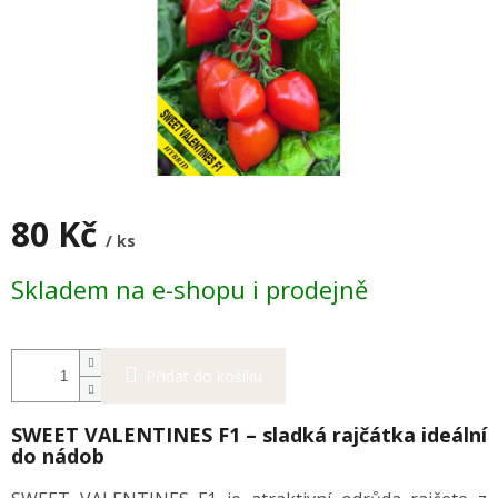
80 Kč
/ ks
Měrná
Skladem na e-shopu i prodejně
cena:
Přidat do košíku
SWEET VALENTINES F1 – sladká rajčátka ideální
do nádob