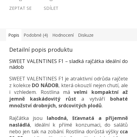
ZEPTAT SE
SDÍLET
Popis
Podobné (4)
Hodnocení
Diskuze
Detailní popis produktu
SWEET VALENTINES F1 – sladká rajčátka ideální do
nádob
SWEET VALENTINES F1 je atraktivní odrůda rajčete
z kolekce
DO NÁDOB
, která okouzlí nejen chutí, ale
i vzhledem. Rostlina má
velmi kompaktní až
jemně kaskádovitý růst
a vytváří
bohaté
množství drobných, srdcovitých plodů
.
Rajčátka jsou
lahodná, šťavnatá a příjemně
nasládlá
, ideální k přímé konzumaci, do salátů
nebo jen tak na zobání. Rostlina dorůstá výšky
cca