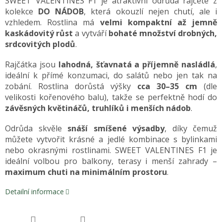
SWEET VALENTINES F1 je atraktivní odrůda rajčete z
kolekce
DO NÁDOB
, která okouzlí nejen chutí, ale i
vzhledem. Rostlina má
velmi kompaktní až jemně
kaskádovitý růst
a vytváří
bohaté množství drobných,
srdcovitých plodů
.
Rajčátka jsou
lahodná, šťavnatá a příjemně nasládlá
,
ideální k přímé konzumaci, do salátů nebo jen tak na
zobání. Rostlina dorůstá výšky
cca 30–35 cm
(dle
velikosti kořenového balu), takže se perfektně hodí do
závěsných květináčů, truhlíků i menších nádob
.
Odrůda skvěle
snáší smíšené výsadby
, díky čemuž
můžete vytvořit krásné a jedlé kombinace s bylinkami
nebo okrasnými rostlinami. SWEET VALENTINES F1 je
ideální volbou pro balkony, terasy i menší zahrady –
maximum chuti na minimálním prostoru
.
Detailní informace