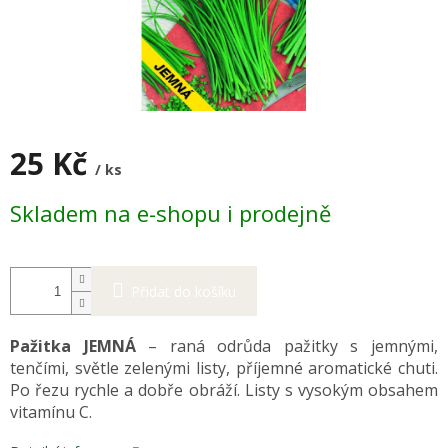
25 Kč
/ ks
Měrná
Skladem na e-shopu i prodejně
cena:
Přidat do košíku
Pažitka JEMNÁ
– raná odrůda pažitky s jemnými,
tenčími, světle zelenými listy, příjemné aromatické chuti.
Po řezu rychle a dobře obráží. Listy s vysokým obsahem
vitamínu C.