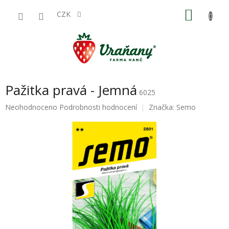
Přejít
NÁKU
na
CZK
obsah
KOŠÍK
Pažitka pravá - Jemná
6025
Průměrné
Neohodnoceno
Podrobnosti hodnocení
Značka:
Semo
hodnocení
produktu
je
0,0
z
5
hvězdiček.