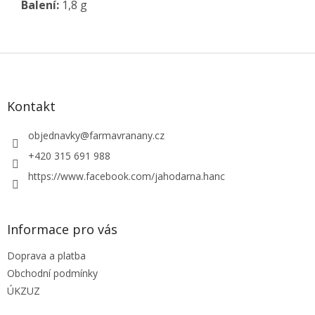
Balení:
1,8 g
Z
á
p
a
Kontakt
t
í
objednavky
@
farmavranany.cz
+420 315 691 988
https://www.facebook.com/jahodarna.hanc
Informace pro vás
Doprava a platba
Obchodní podmínky
ÚKZUZ