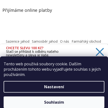
Přijímáme online platby
Sazenice jahod
Samosběr jahod
O nás
Farmářský obchod
Obchodní podmínky
CHCETE SLEVU 100 Kč?
Informace o ochraně osobních údajů dle GDPR
Stačí se přihlásit k odběru našeho
newsletteru a sleva je Vaše.
Cafenavysluni.cz - Objednat a vyzvednout
Podívejte se na naši prodejnu
Tento web používá soubory cookie. Dalším
procházením tohoto webu vyjadřujete souhlas s jejich
Ano, chci se přihlásit
používáním.
Zásady zpracování osobních údajů
Vytvořil Shoptet
Nastavení
Copyright 2026
Farma Vraňany s.r.o.
. Všechna práva
Souhlasím
vyhrazena.