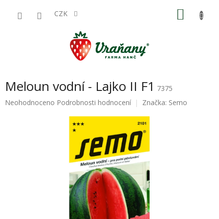
Přejít
NÁKU
na
CZK
obsah
KOŠÍK
Meloun vodní - Lajko II F1
7375
Průměrné
Neohodnoceno
Podrobnosti hodnocení
Značka:
Semo
hodnocení
produktu
je
0,0
z
5
hvězdiček.