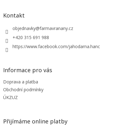
á
p
a
Kontakt
t
í
objednavky
@
farmavranany.cz
+420 315 691 988
https://www.facebook.com/jahodarna.hanc
Informace pro vás
Doprava a platba
Obchodní podmínky
ÚKZUZ
Přijímáme online platby