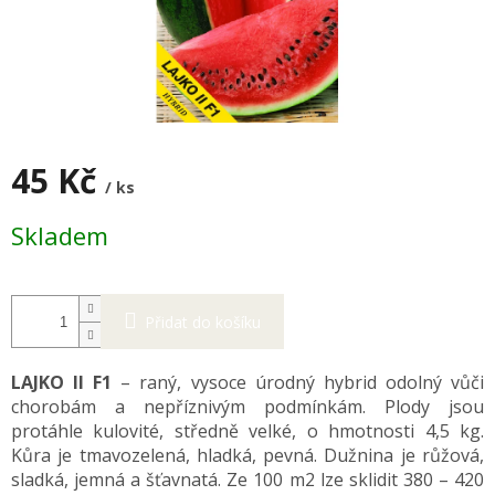
45 Kč
/ ks
Měrná
Skladem
cena:
Přidat do košíku
LAJKO II F1
– raný, vysoce úrodný hybrid odolný vůči
chorobám a nepříznivým podmínkám. Plody jsou
protáhle kulovité, středně velké, o hmotnosti 4,5 kg.
Kůra je tmavozelená, hladká, pevná. Dužnina je růžová,
sladká, jemná a šťavnatá. Ze 100 m2 lze sklidit 380 – 420