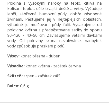
Plodina s vysokými nároky na teplo, citlivá na
kolísání teplot, déle trvající deště a větry. Vyžaduje
lehčí, záhřevné humózní půdy, dobře zásobené
živinami. Pěstujeme jej v nejteplejších oblastech,
výhodné je mulčování půdy folií. Vysazujeme od
poloviny května z předpěstované sadby do sponu
90–120 × 40–50 cm. Zavlažujeme většími dávkami
vody. Od poloviny srpna nezaléváme, nadbytek
vody způsobuje praskání plodů.
Výsev:
konec března - duben
Výsadba:
konec května - začátek června
Sklizeň:
srpen - začátek září
Balen:
0,6 g
Z