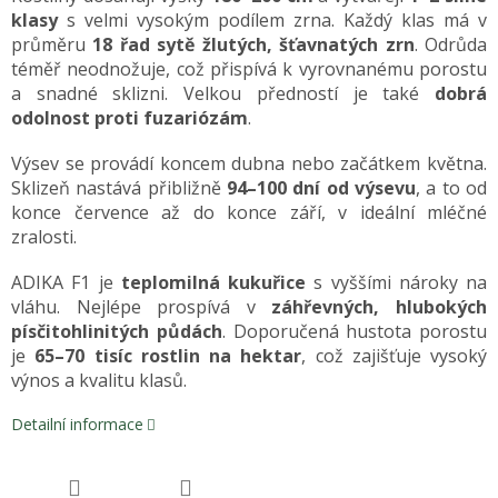
klasy
s velmi vysokým podílem zrna. Každý klas má v
průměru
18 řad sytě žlutých, šťavnatých zrn
. Odrůda
téměř neodnožuje, což přispívá k vyrovnanému porostu
a snadné sklizni. Velkou předností je také
dobrá
odolnost proti fuzariózám
.
Výsev se provádí koncem dubna nebo začátkem května.
Sklizeň nastává přibližně
94–100 dní od výsevu
, a to od
konce července až do konce září, v ideální mléčné
zralosti.
ADIKA F1 je
teplomilná kukuřice
s vyššími nároky na
vláhu. Nejlépe prospívá v
záhřevných, hlubokých
písčitohlinitých půdách
. Doporučená hustota porostu
je
65–70 tisíc rostlin na hektar
, což zajišťuje vysoký
výnos a kvalitu klasů.
Detailní informace