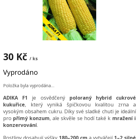
30 Kč
/ ks
Měrná
Vyprodáno
cena:
Položka byla vyprodána…
ADIKA F1
je osvědčený
poloraný hybrid cukrové
kukuřice
, který vyniká špičkovou kvalitou zrna a
vysokým obsahem cukru. Díky své sladké chuti je ideální
pro
přímý konzum
, ale skvěle se hodí také k
mražení i
konzervování
.
Rostliny dosahují výšky
180–200 cm
a vytvářejí
1–2 silné