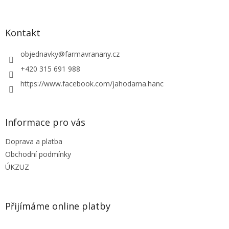
á
p
a
Kontakt
t
í
objednavky
@
farmavranany.cz
+420 315 691 988
https://www.facebook.com/jahodarna.hanc
Informace pro vás
Doprava a platba
Obchodní podmínky
ÚKZUZ
Přijímáme online platby