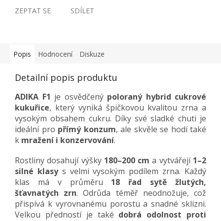
ZEPTAT SE
SDÍLET
Popis
Hodnocení
Diskuze
Detailní popis produktu
ADIKA F1
je osvědčený
poloraný hybrid cukrové
kukuřice
, který vyniká špičkovou kvalitou zrna a
vysokým obsahem cukru. Díky své sladké chuti je
ideální pro
přímý konzum
, ale skvěle se hodí také
k
mražení i konzervování
.
Rostliny dosahují výšky
180–200 cm
a vytvářejí
1–2
silné klasy
s velmi vysokým podílem zrna. Každý
klas má v průměru
18 řad sytě žlutých,
šťavnatých zrn
. Odrůda téměř neodnožuje, což
přispívá k vyrovnanému porostu a snadné sklizni.
Velkou předností je také
dobrá odolnost proti