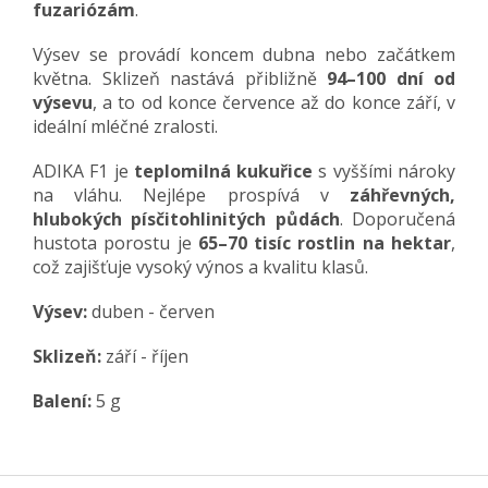
fuzariózám
.
Výsev se provádí koncem dubna nebo začátkem
května. Sklizeň nastává přibližně
94–100 dní od
výsevu
, a to od konce července až do konce září, v
ideální mléčné zralosti.
ADIKA F1 je
teplomilná kukuřice
s vyššími nároky
na vláhu. Nejlépe prospívá v
záhřevných,
hlubokých písčitohlinitých půdách
. Doporučená
hustota porostu je
65–70 tisíc rostlin na hektar
,
což zajišťuje vysoký výnos a kvalitu klasů.
Výsev:
duben - červen
Sklizeň:
září - říjen
Balení:
5 g
Z