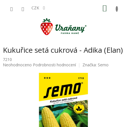
Přejít
NÁKU
na
CZK
obsah
KOŠÍK
Kukuřice setá cukrová - Adika (Elan)
7210
Průměrné
Neohodnoceno
Podrobnosti hodnocení
Značka:
Semo
hodnocení
produktu
je
0,0
z
5
hvězdiček.