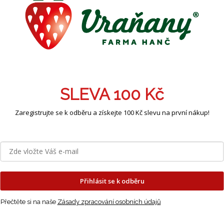
vlastn
pěstová
Detailní
TISK
SLEVA 100 Kč
Zaregistrujte se k odběru a získejte 100 Kč slevu na první nákup!
s
Podobné (4)
Hodnocení
Diskuze
ailní popis produktu
o jednoletá bylina je oblíbená především pro svá aroma
Přihlásit se k odběru
mínkách. Vysévá se brzy na jaře, od března do dubna, a nej
rem chráněných stanovištích. Upřednostňuje lehčí písči
Přečtěte si na naše
Zásady zpracování osobních údajů
noměrný růst.