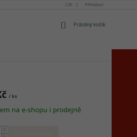
CZK
Přihlášení
NÁKUPNÍ
Prázdný košík
KOŠÍK
Kč
/ ks
em na e-shopu i prodejně
Přidat do košíku