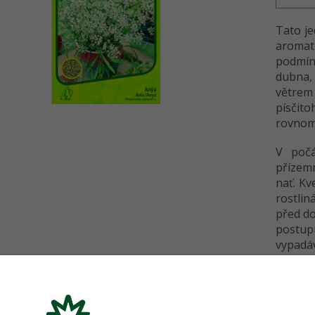
Tato je
aromat
podmín
dubna, 
větrem 
písčit
rovnom
V počá
přízemn
nať. Kv
rostlin
před do
postup
vypadá
snopcíc
temnu, 
Skvělá