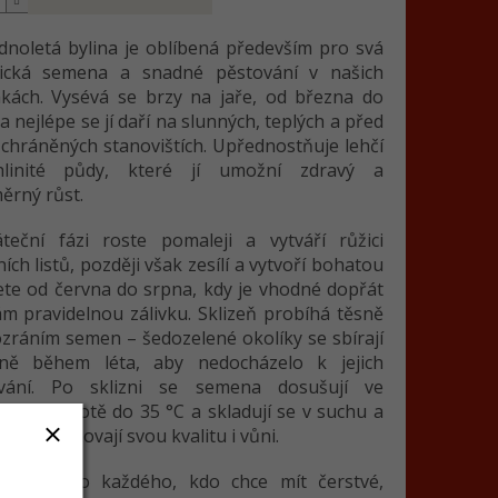
dnoletá bylina je oblíbená především pro svá
ická semena a snadné pěstování v našich
kách. Vysévá se brzy na jaře, od března do
a nejlépe se jí daří na slunných, teplých a před
chráněných stanovištích. Upřednostňuje lehčí
ohlinité půdy, které jí umožní zdravý a
ěrný růst.
teční fázi roste pomaleji a vytváří růžici
ích listů, později však zesílí a vytvoří bohatou
ete od června do srpna, kdy je vhodné dopřát
ám pravidelnou zálivku. Sklizeň probíhá těsně
zráním semen – šedozelené okolíky se sbírají
ně během léta, aby nedocházelo k jejich
vání. Po sklizni se semena dosušují ve
h při teplotě do 35 °C a skladují se v suchu a
kde si uchovají svou kvalitu i vůni.
 volba pro každého, kdo chce mít čerstvé,