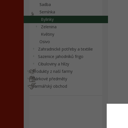
n
Sadba
e
Semínka
l
Bylinky
Zelenina
Květiny
Osivo
Zahradnické potřeby a textilie
Sazenice jahodníků frigo
Cibuloviny a hlízy
Produkty z naší farmy
Dárkové předměty
Farmářský obchod