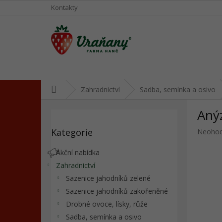
Přejít
Kontakty
na
obsah
Domů
Zahradnictví
Sadba, semínka a osivo
P
Aný
o
Přeskočit
s
Kategorie
Průměr
Neoho
kategorie
t
hodnoc
r
produkt
Akční nabídka
a
je
Zahradnictví
n
0,0
Sazenice jahodníků zelené
z
n
5
í
Sazenice jahodníků zakořeněné
hvězdič
p
Drobné ovoce, lísky, růže
a
Sadba, semínka a osivo