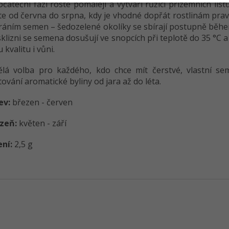
čáteční fázi roste pomaleji a vytváří růžici přízemních list
te od června do srpna, kdy je vhodné dopřát rostlinám prav
ráním semen – šedozelené okolíky se sbírají postupně během
klizni se semena dosušují ve snopcích při teplotě do 35 °C a
 kvalitu i vůni.
ělá volba pro každého, kdo chce mít čerstvé, vlastní s
ování aromatické byliny od jara až do léta.
ev:
březen - červen
izeň:
květen - září
ení:
2,5 g