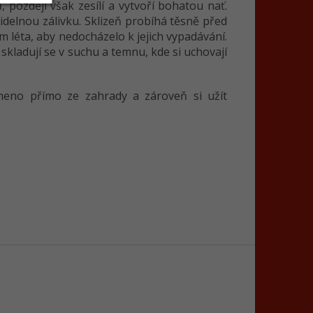
ů, později však zesílí a vytvoří bohatou nať.
idelnou zálivku. Sklizeň probíhá těsně před
 léta, aby nedocházelo k jejich vypadávání.
 skladují se v suchu a temnu, kde si uchovají
emeno přímo ze zahrady a zároveň si užít