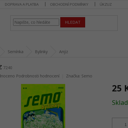
DOPRAVA A PLATBA
OBCHODNÍ PODMÍNKY
ÚKZUZ
HLEDAT
Semínka
Bylinky
Anýz
z
7240
né
dnoceno
Podrobnosti hodnocení
Značka:
Semo
ení
25 
u
Měrná
Sklad
cena:
ek.