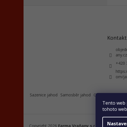
Z
á
p
a
t
Kontakt
í
objed
any.cz
+420 
https
om/ja
Sazenice jahod
Samosběr jahod
O nás
Farmářský
Tento web 
tohoto webu
Nastave
Copyright 2026
Farma Vraňany s.r.o.
. Všechna práv