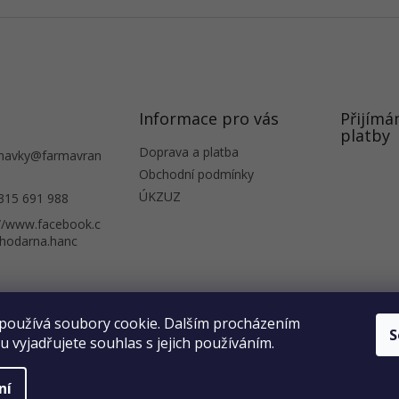
Informace pro vás
Přijímá
platby
Doprava a platba
navky
@
farmavran
Obchodní podmínky
ÚKZUZ
315 691 988
://www.facebook.c
hodarna.hanc
 obchod
Obchodní podmínky
Informace o ochraně osobních údajů
Podívejte se na naši prodejnu
používá soubory cookie. Dalším procházením
S
 vyjadřujete souhlas s jejich používáním.
ní
a vyhrazena.