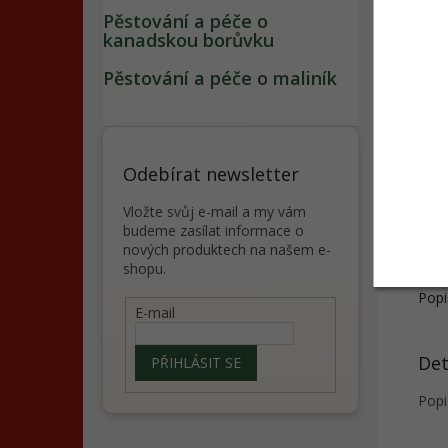
Pěstování a péče o
kanadskou borůvku
Pěstování a péče o maliník
Cibul
Agost
Odebírat newsletter
25 K
Vložte svůj e-mail a my vám
budeme zasílat informace o
nových produktech na našem e-
shopu.
Popi
E-mail
Det
PŘIHLÁSIT SE
Popi