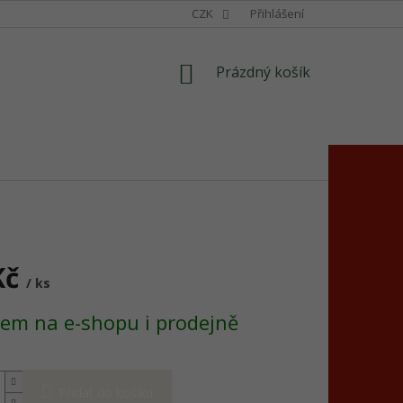
CZK
Přihlášení
NÁKUPNÍ
Prázdný košík
KOŠÍK
Kč
/ ks
em na e-shopu i prodejně
Přidat do košíku