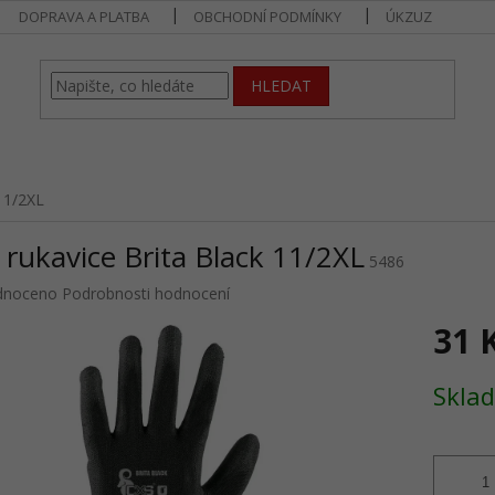
DOPRAVA A PLATBA
OBCHODNÍ PODMÍNKY
ÚKZUZ
HLEDAT
 11/2XL
rukavice Brita Black 11/2XL
5486
né
dnoceno
Podrobnosti hodnocení
ení
31 
u
Měrná
Sklad
cena:
ek.