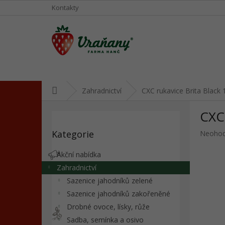
Přejít
Kontakty
na
obsah
Domů
Zahradnictví
CXC rukavice Brita Black
P
CXC 
o
Přeskočit
s
Kategorie
Průměr
Neoho
kategorie
t
hodnoc
r
produkt
Akční nabídka
a
je
Zahradnictví
n
0,0
Sazenice jahodníků zelené
z
n
5
í
Sazenice jahodníků zakořeněné
hvězdič
p
Drobné ovoce, lísky, růže
a
Sadba, semínka a osivo