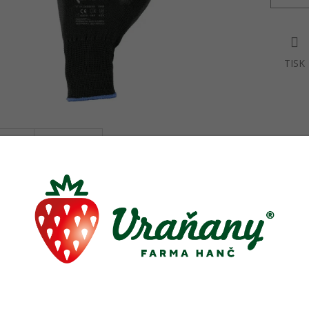
TISK
sející produkty