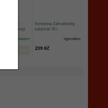
tý cukrový -
Forestina Zahradnický
ome (tyčkový)
substrát 70 l
Skladem
Vyprodáno
239 Kč
Do košíku