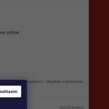
me online
 dle GDPR
Cafenavysluni.cz - Objednat a vyzvednout
ouhlasím
Vytvořil Shoptet