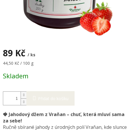
89 Kč
/ ks
Měrná
44,50 Kč / 100 g
cena:
Skladem
Přidat do košíku
🍓 Jahodový džem z Vraňan – chuť, která mluví sama
za sebe!
Ručně sbírané jahody z úrodných polí Vraňan, kde slunce