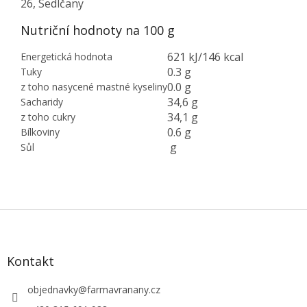
26, Sedlčany
Nutriční hodnoty na 100 g
621 kJ/146 kcal
Energetická hodnota
0.3 g
Tuky
0.0 g
z toho nasycené mastné kyseliny
34,6 g
Sacharidy
34,1 g
z toho cukry
0.6 g
Bílkoviny
g
Sůl
Z
á
p
a
Kontakt
t
í
objednavky
@
farmavranany.cz