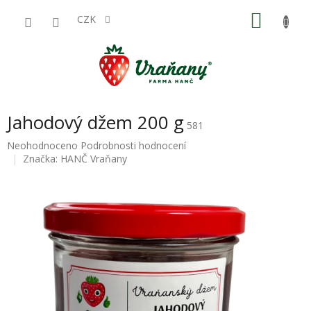
Přejít
NÁKU
na
CZK
obsah
KOŠÍK
Jahodový džem 200 g
581
Průměrné
Neohodnoceno
Podrobnosti hodnocení
hodnocení
Značka:
HANČ Vraňany
produktu
je
0,0
z
5
hvězdiček.