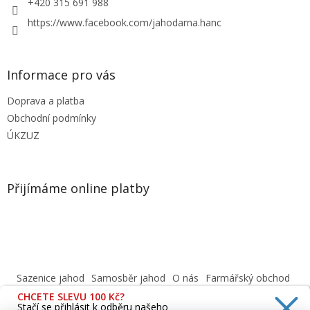
+420 315 691 988
https://www.facebook.com/jahodarna.hanc
Informace pro vás
Doprava a platba
Obchodní podmínky
ÚKZUZ
Přijímáme online platby
Sazenice jahod
Samosběr jahod
O nás
Farmářský obchod
Obchodní podmínky
CHCETE SLEVU 100 Kč?
Informace o ochraně osobních údajů dle GDPR
Stačí se přihlásit k odběru našeho