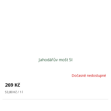
Jahodářův mošt 5l
Dočasně nedostupné
269 Kč
Měrná
53,80 Kč / 1 l
cena: