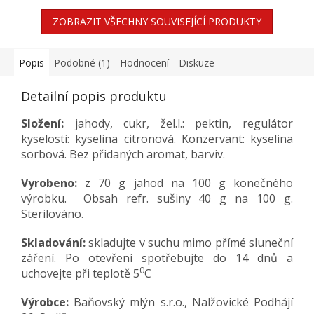
ZOBRAZIT VŠECHNY SOUVISEJÍCÍ PRODUKTY
Popis
Podobné (1)
Hodnocení
Diskuze
Detailní popis produktu
Složení:
jahody, cukr, žel.l.: pektin, regulátor
kyselosti: kyselina citronová. Konzervant: kyselina
sorbová. Bez přidaných aromat, barviv.
Vyrobeno:
z 70 g jahod na 100 g konečného
výrobku.
Obsah refr. sušiny 40 g na 100 g.
Sterilováno.
Skladování:
skladujte v suchu mimo přímé sluneční
záření. Po otevření spotřebujte do 14 dnů a
0
uchovejte při teplotě 5
C
Výrobce:
Baňovský mlýn s.r.o., Nalžovické Podhájí