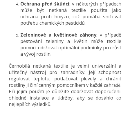
Ochrana před škůdci
: v některých případech
může být netkaná textilie použita jako
ochrana proti hmyzu, což pomáhá snižovat
potřebu chemických pesticidů.
Zeleninové a květinové záhony
: v případě
pěstování zeleniny a květin může textilie
pomoci udržovat optimální podmínky pro růst
a vývoj rostlin.
Černobílá netkaná textilie je velmi univerzální a
užitečný nástroj pro zahradníky. Její schopnost
regulovat teplotu, potlačovat plevely a chránit
rostliny ji činí cenným pomocníkem v každé zahr
adě.
Při jejím použití je důležité dodržovat doporučení
ohledně instalace a údržby, aby se dosáhlo co
nejlepších výsledků.
Z