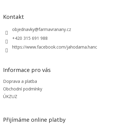
á
p
a
Kontakt
t
í
objednavky
@
farmavranany.cz
+420 315 691 988
https://www.facebook.com/jahodarna.hanc
Informace pro vás
Doprava a platba
Obchodní podmínky
ÚKZUZ
Přijímáme online platby