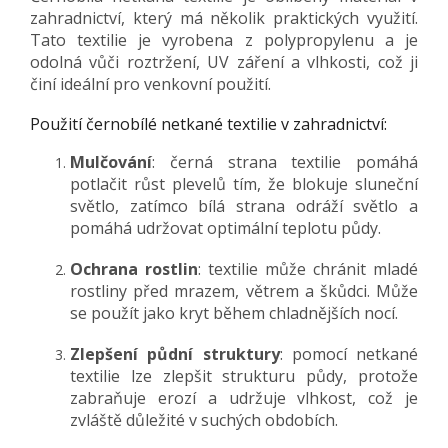
zahradnictví, který má několik praktických využití.
Tato textilie je vyrobena z polypropylenu a je
odolná vůči roztržení, UV záření a vlhkosti, což ji
činí ideální pro venkovní použití.
Použití černobílé netkané textilie v zahradnictví:
Mulčování
: černá strana textilie pomáhá
potlačit růst plevelů tím, že blokuje sluneční
světlo, zatímco bílá strana odráží světlo a
pomáhá udržovat optimální teplotu půdy.
Ochrana rostlin
: textilie může chránit mladé
rostliny před mrazem, větrem a škůdci. Může
se použít jako kryt během chladnějších nocí.
Zlepšení půdní struktury
: pomocí netkané
textilie lze zlepšit strukturu půdy, protože
zabraňuje erozí a udržuje vlhkost, což je
zvláště důležité v suchých obdobích.