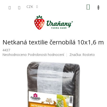
Přejít
NÁKU
na
CZK
obsah
KOŠÍK
Netkaná textilie černobílá 10x1,6 m
4437
Průměrné
Neohodnoceno
Podrobnosti hodnocení
Značka:
Rosteto
hodnocení
produktu
je
0,0
z
5
hvězdiček.