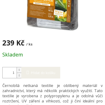
239 Kč
/ ks
Měrná
Skladem
cena:
Přidat do košíku
Černobílá netkaná textilie je oblíbený materiál v
zahradnictví, který má několik praktických využití. Tato
textilie je vyrobena z polypropylenu a je odolná vůči
roztržení, UV záření a vlhkosti, což ji činí ideální pro