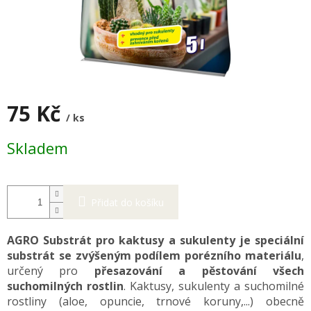
75 Kč
/ ks
Měrná
Skladem
cena:
Přidat do košíku
AGRO Substrát pro kaktusy a sukulenty je speciální
substrát se zvýšeným podílem porézního materiálu
,
určený pro
přesazování a pěstování všech
suchomilných rostlin
. Kaktusy, sukulenty a suchomilné
rostliny (aloe, opuncie, trnové koruny,...) obecně