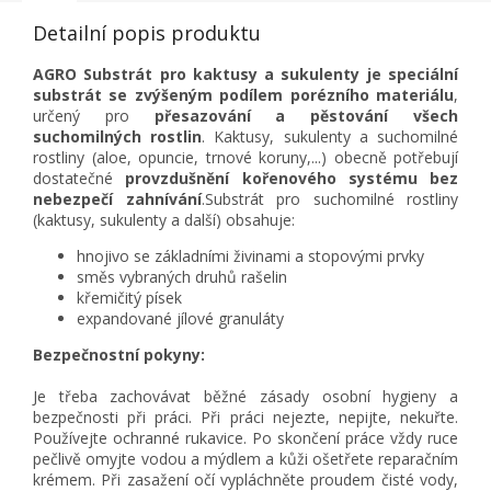
Detailní popis produktu
AGRO Substrát pro kaktusy a sukulenty je speciální
substrát se zvýšeným podílem porézního materiálu
,
určený pro
přesazování a pěstování všech
suchomilných rostlin
. Kaktusy, sukulenty a suchomilné
rostliny (aloe, opuncie, trnové koruny,...) obecně potřebují
dostatečné
provzdušnění kořenového systému bez
nebezpečí zahnívání
.Substrát pro suchomilné rostliny
(kaktusy, sukulenty a další) obsahuje:
hnojivo se základními živinami a stopovými prvky
směs vybraných druhů rašelin
křemičitý písek
expandované jílové granuláty
Bezpečnostní pokyny:
Je třeba zachovávat běžné zásady osobní hygieny a
bezpečnosti při práci. Při práci nejezte, nepijte, nekuřte.
Používejte ochranné rukavice. Po skončení práce vždy ruce
pečlivě omyjte vodou a mýdlem a kůži ošetřete reparačním
krémem. Při zasažení očí vypláchněte proudem čisté vody,