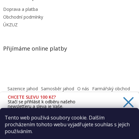
Doprava a platba
Obchodní podmínky
ÚKZUZ
Přijímáme online platby
Sazenice jahod
Samosběr jahod
O nás
Farmářský obchod
Obchodní podmínky
CHCETE SLEVU 100 Kč?
Informace o ochraně osobních údajů dle GDPR
Stačí se přihlásit k odběru našeho
newsletteru a sleva je Vaše.
Cafenavysluni.cz - Objednat a vyzvednout
Podívejte se na naši prodejnu
Tento web používá soubory cookie. Dalším
procházením tohoto webu vyjadřujete souhlas s jejich
Ano, chci se přihlásit
používáním.