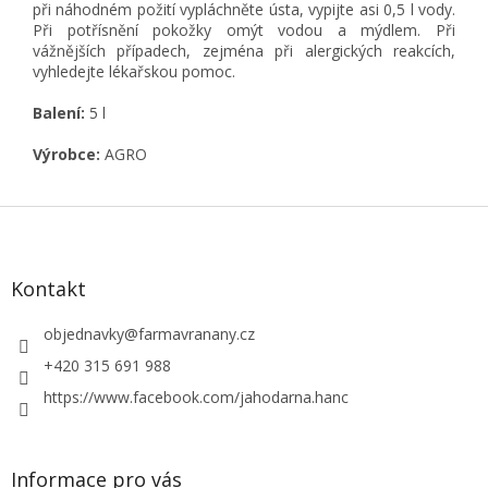
při náhodném požití vypláchněte ústa, vypijte asi 0,5 l vody.
Při potřísnění pokožky omýt vodou a mýdlem. Při
vážnějších případech, zejména při alergických reakcích,
vyhledejte lékařskou pomoc.
Balení:
5 l
Výrobce:
AGRO
Z
á
p
a
Kontakt
t
í
objednavky
@
farmavranany.cz
+420 315 691 988
https://www.facebook.com/jahodarna.hanc
Informace pro vás