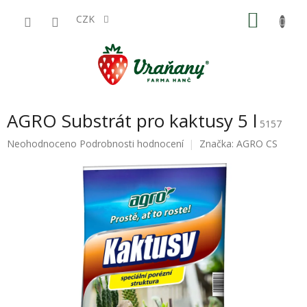
Přejít
NÁKU
na
CZK
obsah
KOŠÍK
AGRO Substrát pro kaktusy 5 l
5157
Průměrné
Neohodnoceno
Podrobnosti hodnocení
Značka:
AGRO CS
hodnocení
produktu
je
0,0
z
5
hvězdiček.