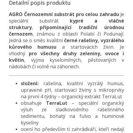
Detailní popis produktu
AGRO Černozemní substrát pro celou zahradu
je
speciální substrát
kypré a vláčné
struktury
,
připomínající tradiční úrodnou
černozem
, známou z oblasti Polabí či Podunají.
Jedná se o směs kvalitní
černé rašeliny, vyzrálého
kůrového humusu
a startovacích živin. Je
vhodný
pro všechny druhy zeleniny, ovoce i
květin
, vyjma kyselomilných, pěstovaných v
nádobách či volně na záhonech.
složení:
rašelina, kvalitní vyzrálý humus,
upravené pH, startovací živiny s mikroprvky
na první 4 týdny – organický extrakt TerraLut
obsahuje
TerraLut
– speciální organický
výluh ze sladkovodního rašelinného
sedimentu, bohatý na fulvo a huminové
kyseliny
ocení ho především ti zahrádkáři, kteří nedají