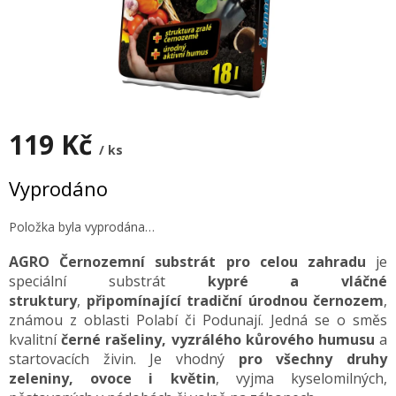
119 Kč
/ ks
Měrná
Vyprodáno
cena:
Položka byla vyprodána…
AGRO Černozemní substrát pro celou zahradu
je
speciální substrát
kypré a vláčné
struktury
,
připomínající tradiční úrodnou černozem
,
známou z oblasti Polabí či Podunají. Jedná se o směs
kvalitní
černé rašeliny, vyzrálého kůrového humusu
a
startovacích živin. Je vhodný
pro všechny druhy
zeleniny, ovoce i květin
, vyjma kyselomilných,