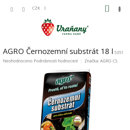
Přejít
NÁKU
na
CZK
obsah
KOŠÍK
AGRO Černozemní substrát 18 l
5351
Průměrné
Neohodnoceno
Podrobnosti hodnocení
Značka:
AGRO CS
hodnocení
produktu
je
0,0
z
5
hvězdiček.