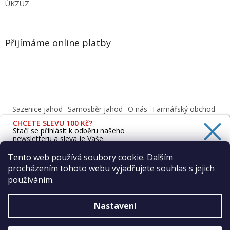
ÚKZUZ
Přijímáme online platby
Sazenice jahod
Samosběr jahod
O nás
Farmářský obchod
Obchodní podmínky
CHCETE SLEVU 100 Kč?
Informace o ochraně osobních údajů dle GDPR
Stačí se přihlásit k odběru našeho
newsletteru a sleva je Vaše.
Cafenavysluni.cz - Objednat a vyzvednout
Podívejte se na naši prodejnu
Tento web používá soubory cookie. Dalším
procházením tohoto webu vyjadřujete souhlas s jejich
Ano, chci se přihlásit
používáním.
Zásady zpracování osobních údajů
Vytvořil Shoptet
Nastavení
Copyright 2026
Farma Vraňany s.r.o.
. Všechna práva