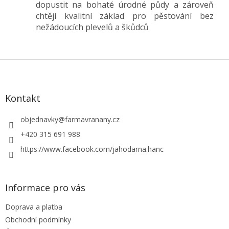
dopustit na bohaté úrodné půdy a zároveň
chtějí kvalitní základ pro pěstování bez
nežádoucích plevelů a škůdců
Z
á
p
a
Kontakt
t
í
objednavky
@
farmavranany.cz
+420 315 691 988
https://www.facebook.com/jahodarna.hanc
Informace pro vás
Doprava a platba
Obchodní podmínky