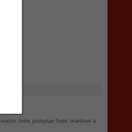
ětináčích Směs poskytuje žluté, oranžové a