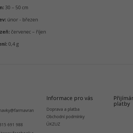
n:
30 – 50 cm
ev:
únor - březen
izeň:
červenec – říjen
ení:
0,4 g
Informace pro vás
Přijímá
platby
Doprava a platba
navky
@
farmavran
Obchodní podmínky
ÚKZUZ
315 691 988