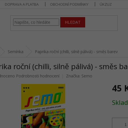
DOPRAVA A PLATBA
OBCHODNÍ PODMÍNKY
ÚKZUZ
HLEDAT
Semínka
Paprika roční (chilli, silně pálivá) - směs barev
ika roční (chilli, silně pálivá) - směs b
né
dnoceno
Podrobnosti hodnocení
Značka:
Semo
ení
45 
u
Měrná
Sklad
cena:
ek.