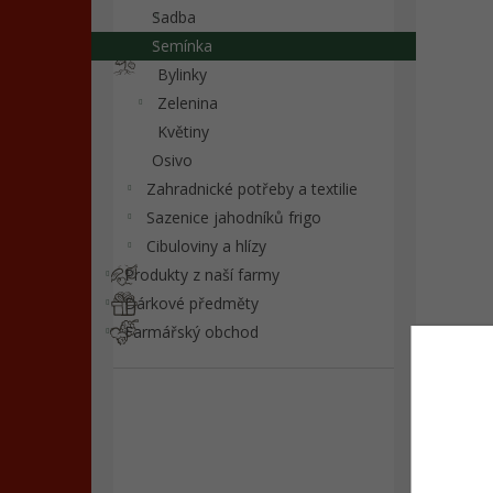
n
Sadba
e
Semínka
l
Bylinky
Zelenina
Květiny
Osivo
Zahradnické potřeby a textilie
Sazenice jahodníků frigo
Cibuloviny a hlízy
Produkty z naší farmy
Dárkové předměty
Farmářský obchod
Souvi