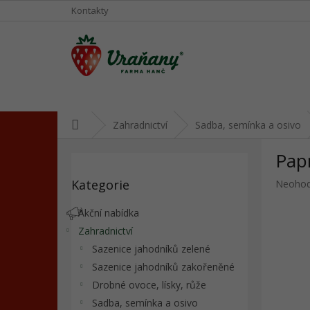
Přejít
Kontakty
na
obsah
Domů
Zahradnictví
Sadba, semínka a osivo
P
Papr
o
Přeskočit
s
Kategorie
Průměr
Neoho
kategorie
t
hodnoc
r
produkt
Akční nabídka
a
je
Zahradnictví
n
0,0
Sazenice jahodníků zelené
z
n
5
í
Sazenice jahodníků zakořeněné
hvězdič
p
Drobné ovoce, lísky, růže
a
Sadba, semínka a osivo