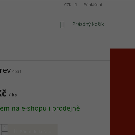
CZK
Přihlášení
NÁKUPNÍ
Prázdný košík
KOŠÍK
arev
4631
Kč
/ ks
em na e-shopu i prodejně
Přidat do košíku