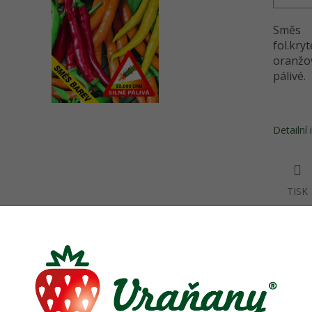
Směs c
fol.kr
oranžo
pálivé.
Detailní
TISK
sející produkty