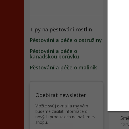
Tipy na pěstování rostlin
AGRO
rajča
Pěstování a péče o ostružiny
Pěstování a péče o
kanadskou borůvku
114
Pěstování a péče o maliník
Popi
Odebírat newsletter
Vložte svůj e-mail a my vám
Det
budeme zasílat informace o
nových produktech na našem e-
Smě
shopu.
červ