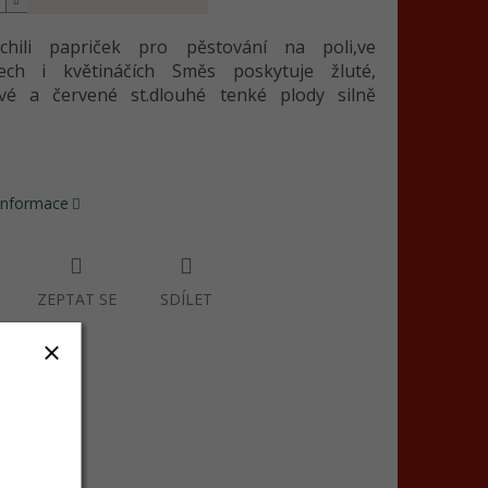
hili papriček pro pěstování na poli,ve
ytech i květináčích Směs poskytuje žluté,
vé a červené st.dlouhé tenké plody silně
 informace
ZEPTAT SE
SDÍLET