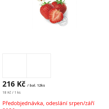
216 Kč
/ bal. 12ks
Měrná
18 Kč / 1 ks
cena:
Předobjednávka, odeslání srpen/září