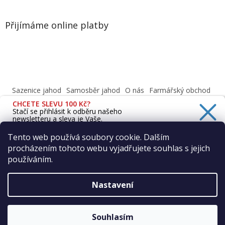
Přijímáme online platby
Sazenice jahod
Samosběr jahod
O nás
Farmářský obchod
Obchodní podmínky
CHCETE SLEVU 100 Kč?
Informace o ochraně osobních údajů dle GDPR
Stačí se přihlásit k odběru našeho
newsletteru a sleva je Vaše.
Cafenavysluni.cz - Objednat a vyzvednout
Podívejte se na naši prodejnu
Tento web používá soubory cookie. Dalším
procházením tohoto webu vyjadřujete souhlas s jejich
Ano, chci se přihlásit
používáním.
Zásady zpracování osobních údajů
Vytvořil Shoptet
Nastavení
Copyright 2026
Farma Vraňany s.r.o.
. Všechna práva
Souhlasím
vyhrazena.