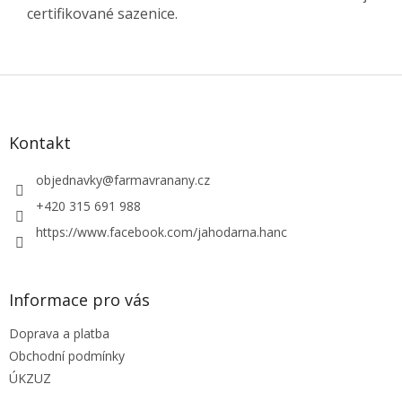
certifikované sazenice.
Z
á
p
a
Kontakt
t
í
objednavky
@
farmavranany.cz
+420 315 691 988
https://www.facebook.com/jahodarna.hanc
Informace pro vás
Doprava a platba
Obchodní podmínky
ÚKZUZ