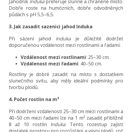
Jahodník
Induka
preferuje slunné a chráněné místo.
Dobře roste na humózních, dobře odvodněných
půdách s pH 5,5–6,5.
3. Jak zasadit sazenici jahod Induka
Při sázení jahod
Induka
je důležité dodržet
doporučenou vzdálenost mezi rostlinami a řadami:
Vzdálenost mezi rostlinami
: 25–30 cm.
Vzdálenost mezi řadami
: 40–50 cm.
Rostliny je dobré zasadit na místo s dostatkem
slunečního svitu, aby měly ideální podmínky pro
tvorbu plodů.
4. Počet rostlin na m²
Při dodržení vzdálenosti 25–30 cm mezi rostlinami a
40–50 cm mezi řadami lze na 1 m² zasadit přibližně
8 až 10 rostlin
Induka
. Tento rozestup zajistí
dostatek prostoru pro rozrůstání a vývoj plodů, což