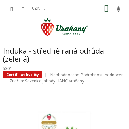
Přejít
NÁKU
na
CZK
obsah
KOŠÍK
Induka - středně raná odrůda
(zelená)
5301
Průměrné
Neohodnoceno
Podrobnosti hodnocení
Certifikát kvality
hodnocení
Značka:
Sazenice jahody HANČ Vraňany
produktu
je
0,0
z
5
hvězdiček.