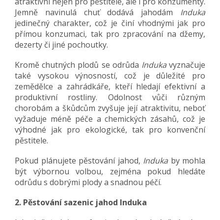
atraktivní nejen pro pěstitele, ale i pro konzumenty.
Jemně navinulá chuť dodává jahodám
Induka
jedinečný charakter, což je činí vhodnými jak pro
přímou konzumaci, tak pro zpracování na džemy,
dezerty či jiné pochoutky.
Kromě chutných plodů se odrůda
Induka
vyznačuje
také vysokou výnosností, což je důležité pro
zemědělce a zahrádkáře, kteří hledají efektivní a
produktivní rostliny. Odolnost vůči různým
chorobám a škůdcům zvyšuje její atraktivitu, neboť
vyžaduje méně péče a chemických zásahů, což je
výhodné jak pro ekologické, tak pro konvenční
pěstitele.
Pokud plánujete pěstování jahod,
Induka
by mohla
být výbornou volbou, zejména pokud hledáte
odrůdu s dobrými plody a snadnou péčí.
2. Pěstování sazenic jahod Induka