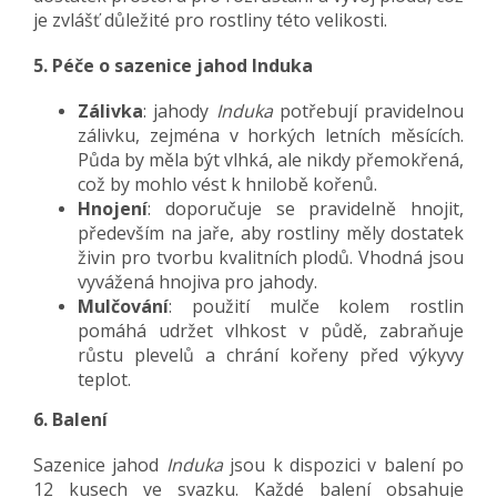
je zvlášť důležité pro rostliny této velikosti.
5. Péče o sazenice jahod Induka
Zálivka
: jahody
Induka
potřebují pravidelnou
zálivku, zejména v horkých letních měsících.
Půda by měla být vlhká, ale nikdy přemokřená,
což by mohlo vést k hnilobě kořenů.
Hnojení
: doporučuje se pravidelně hnojit,
především na jaře, aby rostliny měly dostatek
živin pro tvorbu kvalitních plodů. Vhodná jsou
vyvážená hnojiva pro jahody.
Mulčování
: použití mulče kolem rostlin
pomáhá udržet vlhkost v půdě, zabraňuje
růstu plevelů a chrání kořeny před výkyvy
teplot.
6. Balení
Sazenice jahod
Induka
jsou k dispozici v balení po
12 kusech ve svazku. Každé balení obsahuje