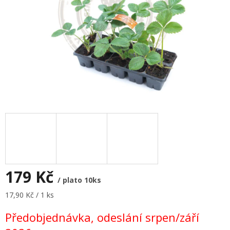
179 Kč
/ plato 10ks
Měrná
17,90 Kč / 1 ks
cena:
Předobjednávka, odeslání srpen/září