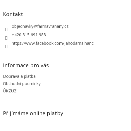
á
p
a
Kontakt
t
í
objednavky
@
farmavranany.cz
+420 315 691 988
https://www.facebook.com/jahodarna.hanc
Informace pro vás
Doprava a platba
Obchodní podmínky
ÚKZUZ
Přijímáme online platby