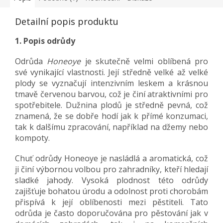
Detailní popis produktu
1. Popis odrůdy
Odrůda
Honeoye
je skutečně velmi oblíbená pro
své vynikající vlastnosti. Její středně velké až velké
plody se vyznačují intenzivním leskem a krásnou
tmavě červenou barvou, což je činí atraktivními pro
spotřebitele. Dužnina plodů je středně pevná, což
znamená, že se dobře hodí jak k přímé konzumaci,
tak k dalšímu zpracování, například na džemy nebo
kompoty.
Chuť odrůdy Honeoye je nasládlá a aromatická, což
ji činí výbornou volbou pro zahradníky, kteří hledají
sladké jahody. Vysoká plodnost této odrůdy
zajišťuje bohatou úrodu a odolnost proti chorobám
přispívá k její oblíbenosti mezi pěstiteli. Tato
odrůda je často doporučována pro pěstování jak v