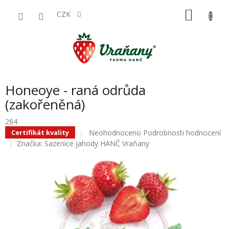
Přejít
NÁKU
na
CZK
obsah
KOŠÍK
Honeoye - raná odrůda
(zakořeněná)
264
Průměrné
Neohodnoceno
Podrobnosti hodnocení
Certifikát kvality
hodnocení
Značka:
Sazenice jahody HANČ Vraňany
produktu
je
0,0
z
5
hvězdiček.