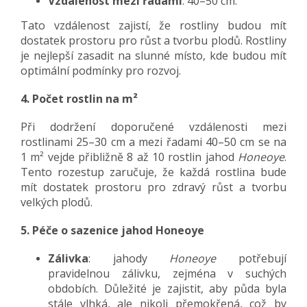
Vzdálenost mezi řadami
: 40–50 cm.
Tato vzdálenost zajistí, že rostliny budou mít
dostatek prostoru pro růst a tvorbu plodů. Rostliny
je nejlepší zasadit na slunné místo, kde budou mít
optimální podmínky pro rozvoj.
4. Počet rostlin na m²
Při dodržení doporučené vzdálenosti mezi
rostlinami 25–30 cm a mezi řadami 40–50 cm se na
1 m² vejde přibližně 8 až 10 rostlin jahod
Honeoye
.
Tento rozestup zaručuje, že každá rostlina bude
mít dostatek prostoru pro zdravý růst a tvorbu
velkých plodů.
5. Péče o sazenice jahod Honeoye
Zálivka
: jahody
Honeoye
potřebují
pravidelnou zálivku, zejména v suchých
obdobích. Důležité je zajistit, aby půda byla
stále vlhká, ale nikoli přemokřená, což by