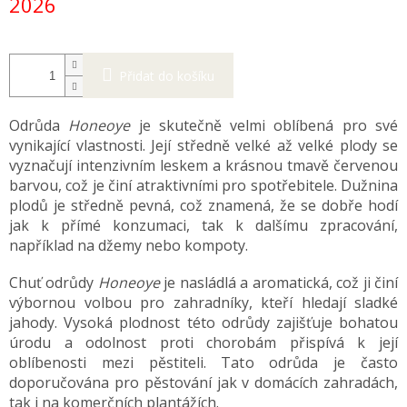
2026
Přidat do košíku
Odrůda
Honeoye
je skutečně velmi oblíbená pro své
vynikající vlastnosti. Její středně velké až velké plody se
vyznačují intenzivním leskem a krásnou tmavě červenou
barvou, což je činí atraktivními pro spotřebitele. Dužnina
plodů je středně pevná, což znamená, že se dobře hodí
jak k přímé konzumaci, tak k dalšímu zpracování,
například na džemy nebo kompoty.
Chuť odrůdy
Honeoye
je nasládlá a aromatická, což ji činí
výbornou volbou pro zahradníky, kteří hledají sladké
jahody. Vysoká plodnost této odrůdy zajišťuje bohatou
úrodu a odolnost proti chorobám přispívá k její
oblíbenosti mezi pěstiteli. Tato odrůda je často
doporučována pro pěstování jak v domácích zahradách,
tak i na komerčních plantážích.