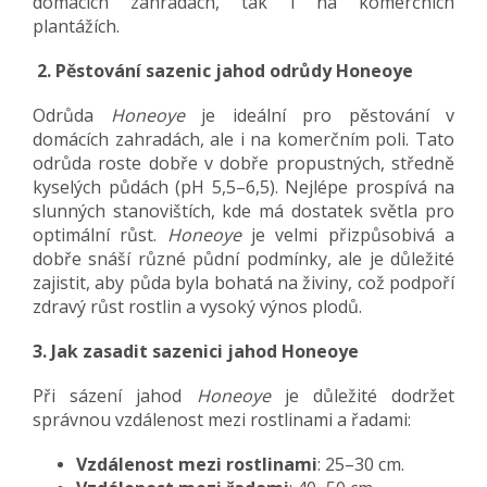
domácích zahradách, tak i na komerčních
plantážích.
2. Pěstování sazenic jahod odrůdy Honeoye
Odrůda
Honeoye
je ideální pro pěstování v
domácích zahradách, ale i na komerčním poli. Tato
odrůda roste dobře v dobře propustných, středně
kyselých půdách (pH 5,5–6,5). Nejlépe prospívá na
slunných stanovištích, kde má dostatek světla pro
optimální růst.
Honeoye
je velmi přizpůsobivá a
dobře snáší různé půdní podmínky, ale je důležité
zajistit, aby půda byla bohatá na živiny, což podpoří
zdravý růst rostlin a vysoký výnos plodů.
3. Jak zasadit sazenici jahod Honeoye
Při sázení jahod
Honeoye
je důležité dodržet
správnou vzdálenost mezi rostlinami a řadami:
Vzdálenost mezi rostlinami
: 25–30 cm.