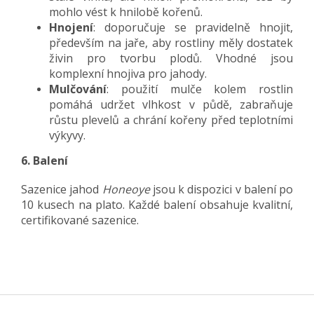
mohlo vést k hnilobě kořenů.
Hnojení
: doporučuje se pravidelně hnojit,
především na jaře, aby rostliny měly dostatek
živin pro tvorbu plodů. Vhodné jsou
komplexní hnojiva pro jahody.
Mulčování
: použití mulče kolem rostlin
pomáhá udržet vlhkost v půdě, zabraňuje
růstu plevelů a chrání kořeny před teplotními
výkyvy.
6. Balení
Sazenice jahod
Honeoye
jsou k dispozici v balení po
10 kusech na plato. Každé balení obsahuje kvalitní,
certifikované sazenice.
Z