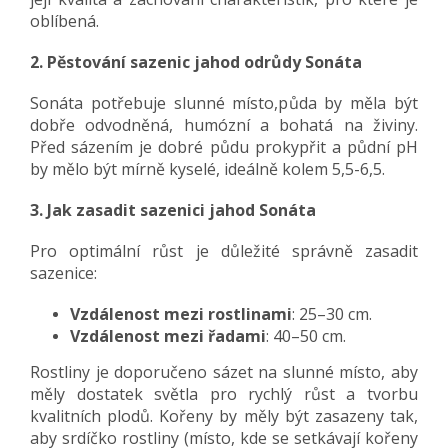
oblíbená.
2. Pěstování sazenic jahod odrůdy Sonáta
Sonáta potřebuje slunné místo,půda by měla být
dobře odvodněná, humózní a bohatá na živiny.
Před sázením je dobré půdu prokypřit a půdní pH
by mělo být mírně kyselé, ideálně kolem 5,5-6,5.
3. Jak zasadit sazenici jahod Sonáta
Pro optimální růst je důležité správně zasadit
sazenice:
Vzdálenost mezi rostlinami
: 25–30 cm.
Vzdálenost mezi řadami
: 40–50 cm.
Rostliny je doporučeno sázet na slunné místo, aby
měly dostatek světla pro rychlý růst a tvorbu
kvalitních plodů. Kořeny by měly být zasazeny tak,
aby srdíčko rostliny (místo, kde se setkávají kořeny