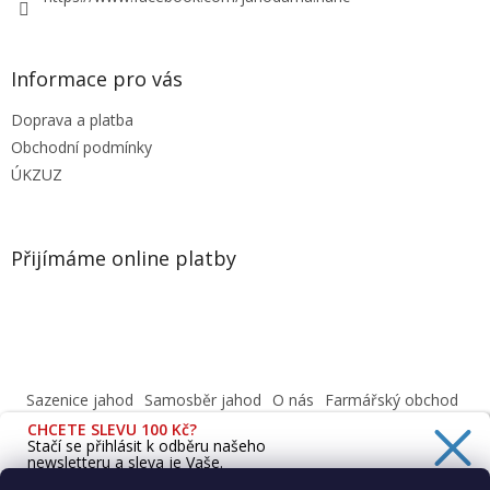
Informace pro vás
Doprava a platba
Obchodní podmínky
ÚKZUZ
Přijímáme online platby
Sazenice jahod
Samosběr jahod
O nás
Farmářský obchod
Obchodní podmínky
CHCETE SLEVU 100 Kč?
Informace o ochraně osobních údajů dle GDPR
Stačí se přihlásit k odběru našeho
newsletteru a sleva je Vaše.
Cafenavysluni.cz - Objednat a vyzvednout
Podívejte se na naši prodejnu