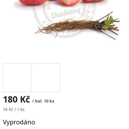
180 Kč
/ bal. 10 ks
Měrná
18 Kč / 1 ks
cena:
Vyprodáno