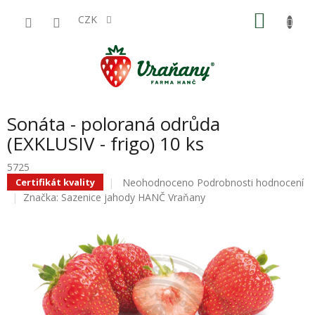
Přejít
NÁKU
na
CZK
obsah
KOŠÍK
Sonáta - poloraná odrůda
(EXKLUSIV - frigo) 10 ks
5725
Průměrné
Neohodnoceno
Podrobnosti hodnocení
Certifikát kvality
hodnocení
Značka:
Sazenice jahody HANČ Vraňany
produktu
je
0,0
z
5
hvězdiček.