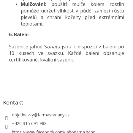
Mulčování
: použití mulče kolem rostlin
pomůže udržet vlhkost v půdě, zamezí růstu
plevelů a chrání kořeny před extrémními
teplotami.
6. Balení
Sazenice jahod S
onáta
jsou k dispozici v balení po
10 kusech ve svazku. Každé balení obsahuje
certifikované, kvalitní sazenic.
Z
á
p
a
Kontakt
t
í
objednavky
@
farmavranany.cz
+420 315 691 988
https://www.facebook.com/jahodarna.hanc