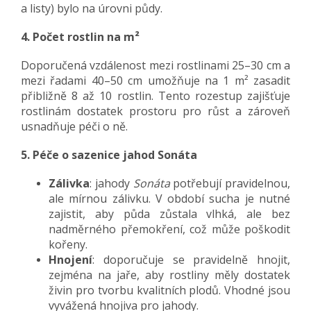
a listy) bylo na úrovni půdy.
4. Počet rostlin na m²
Doporučená vzdálenost mezi rostlinami 25–30 cm a
mezi řadami 40–50 cm umožňuje na 1 m² zasadit
přibližně 8 až 10 rostlin. Tento rozestup zajišťuje
rostlinám dostatek prostoru pro růst a zároveň
usnadňuje péči o ně.
5. Péče o sazenice jahod Sonáta
Zálivka
: jahody
Sonáta
potřebují pravidelnou,
ale mírnou zálivku. V období sucha je nutné
zajistit, aby půda zůstala vlhká, ale bez
nadměrného přemokření, což může poškodit
kořeny.
Hnojení
: doporučuje se pravidelně hnojit,
zejména na jaře, aby rostliny měly dostatek
živin pro tvorbu kvalitních plodů. Vhodné jsou
vyvážená hnojiva pro jahody.