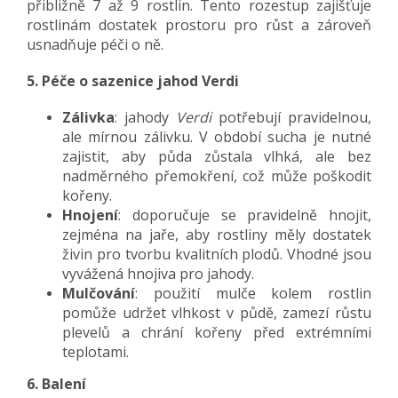
přibližně 7 až 9 rostlin. Tento rozestup zajišťuje
rostlinám dostatek prostoru pro růst a zároveň
usnadňuje péči o ně.
5. Péče o sazenice jahod Verdi
Zálivka
: jahody
Verdi
potřebují pravidelnou,
ale mírnou zálivku. V období sucha je nutné
zajistit, aby půda zůstala vlhká, ale bez
nadměrného přemokření, což může poškodit
kořeny.
Hnojení
: doporučuje se pravidelně hnojit,
zejména na jaře, aby rostliny měly dostatek
živin pro tvorbu kvalitních plodů. Vhodné jsou
vyvážená hnojiva pro jahody.
Mulčování
: použití mulče kolem rostlin
pomůže udržet vlhkost v půdě, zamezí růstu
plevelů a chrání kořeny před extrémními
teplotami.
6. Balení