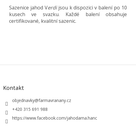
Sazenice jahod V
erdi
jsou k dispozici v balení po 10
kusech ve svazku. Každé balení obsahuje
certifikované, kvalitní sazenic.
Z
á
p
a
Kontakt
t
í
objednavky
@
farmavranany.cz
+420 315 691 988
https://www.facebook.com/jahodarna.hanc