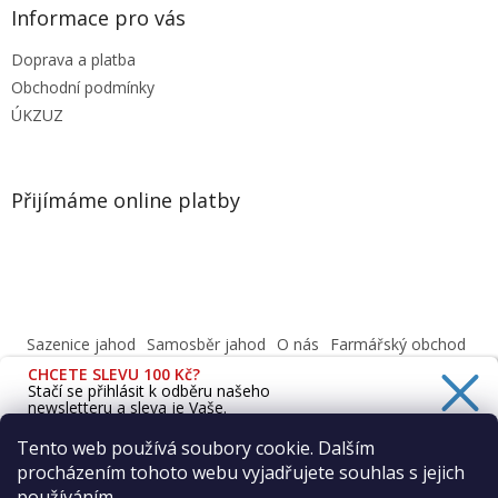
Informace pro vás
Doprava a platba
Obchodní podmínky
ÚKZUZ
Přijímáme online platby
Sazenice jahod
Samosběr jahod
O nás
Farmářský obchod
Obchodní podmínky
CHCETE SLEVU 100 Kč?
Informace o ochraně osobních údajů dle GDPR
Stačí se přihlásit k odběru našeho
newsletteru a sleva je Vaše.
Cafenavysluni.cz - Objednat a vyzvednout
Podívejte se na naši prodejnu
Tento web používá soubory cookie. Dalším
procházením tohoto webu vyjadřujete souhlas s jejich
Ano, chci se přihlásit
používáním.