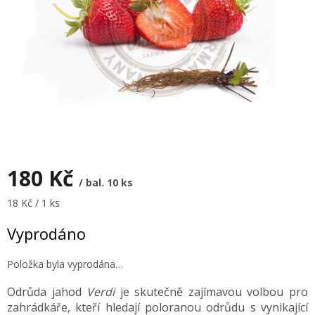
180 Kč
/ bal. 10 ks
Měrná
18 Kč / 1 ks
cena:
Vyprodáno
Položka byla vyprodána…
Odrůda jahod
Verdi
je skutečně zajímavou volbou pro
zahrádkáře, kteří hledají poloranou odrůdu s vynikající