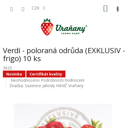
Přejít
NÁKU
na
CZK
obsah
KOŠÍK
Verdi - poloraná odrůda (EXKLUSIV -
frigo) 10 ks
3625
Novinka
Certifikát kvality
Průměrné
Neohodnoceno
Podrobnosti hodnocení
hodnocení
Značka:
Sazenice jahody HANČ Vraňany
produktu
je
0,0
z
5
hvězdiček.