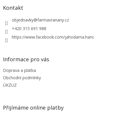
p
a
Kontakt
t
í
objednavky
@
farmavranany.cz
+420 315 691 988
https://www.facebook.com/jahodarna.hanc
Informace pro vás
Doprava a platba
Obchodní podmínky
ÚKZUZ
Přijímáme online platby