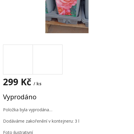
299 Kč
/ ks
Měrná
Vyprodáno
cena:
Položka byla vyprodána…
Dodáváme zakořenění v kontejneru: 3 l
Foto ilustrativní