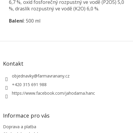
6,7 %, oxid fosforečný rozpustný ve vodě (P2O5) 5,0
%, draslík rozpustný ve vodě (K2O) 6,0 %.
Balení
: 500 ml
Z
á
p
a
Kontakt
t
í
objednavky
@
farmavranany.cz
+420 315 691 988
https://www.facebook.com/jahodarna.hanc
Informace pro vás
Doprava a platba