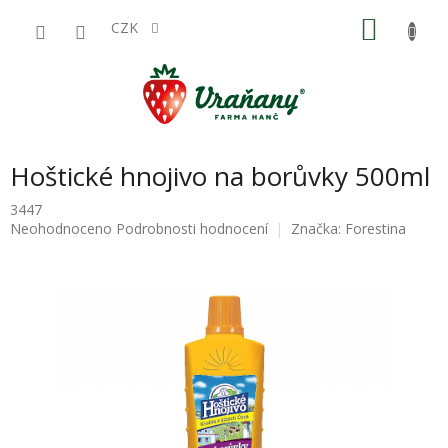
Přejít
NÁKU
na
CZK
obsah
KOŠÍK
Hoštické hnojivo na borůvky 500ml
3447
Průměrné
Neohodnoceno
Podrobnosti hodnocení
Značka:
Forestina
hodnocení
produktu
je
0,0
z
5
hvězdiček.