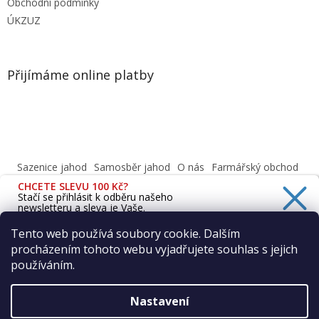
Obchodní podmínky
ÚKZUZ
Přijímáme online platby
Sazenice jahod
Samosběr jahod
O nás
Farmářský obchod
Obchodní podmínky
CHCETE SLEVU 100 Kč?
Informace o ochraně osobních údajů dle GDPR
Stačí se přihlásit k odběru našeho
newsletteru a sleva je Vaše.
Cafenavysluni.cz - Objednat a vyzvednout
Podívejte se na naši prodejnu
Tento web používá soubory cookie. Dalším
procházením tohoto webu vyjadřujete souhlas s jejich
Ano, chci se přihlásit
používáním.
Zásady zpracování osobních údajů
Vytvořil Shoptet
Nastavení