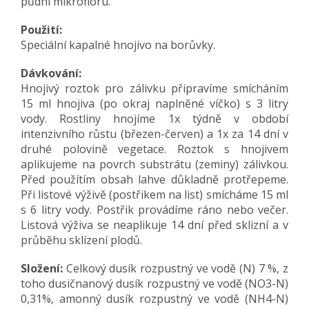
půdní mikroflóru.
Použití:
Speciální kapalné hnojivo na borůvky.
Dávkování:
Hnojivý roztok pro zálivku připravíme smícháním
15 ml hnojiva (po okraj naplněné víčko) s 3 litry
vody. Rostliny hnojíme 1x týdně v období
intenzivního růstu (březen-červen) a 1x za 14 dní v
druhé polovině vegetace. Roztok s hnojivem
aplikujeme na povrch substrátu (zeminy) zálivkou.
Před použítím obsah lahve důkladně protřepeme.
Při listové výživě (postřikem na list) smícháme 15 ml
s 6 litry vody. Postřik provádíme ráno nebo večer.
Listová výživa se neaplikuje 14 dní před sklizní a v
průběhu sklízení plodů.
Složení:
Celkový dusík rozpustný ve vodě (N) 7 %, z
toho dusičnanový dusík rozpustný ve vodě (NO3-N)
0,31%, amonný dusík rozpustný ve vodě (NH4-N)