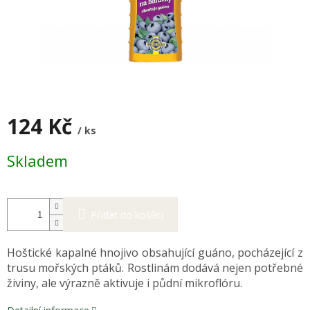
124 Kč
/ ks
Měrná
Skladem
cena:
Přidat do košíku
Hoštické kapalné hnojivo obsahující guáno, pocházející z
trusu mořských ptáků. Rostlinám dodává nejen potřebné
živiny, ale výrazně aktivuje i půdní mikroflóru.