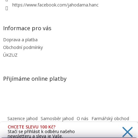
https://www.facebook.com/jahodarna.hanc
Informace pro vás
Doprava a platba
Obchodní podmínky
ÚKZUZ
Přijímáme online platby
Sazenice jahod
Samosběr jahod
O nás
Farmářský obchod
Obchodní podmínky
CHCETE SLEVU 100 Kč?
Informace o ochraně osobních údajů dle GDPR
Stačí se přihlásit k odběru našeho
newsletteru a sleva je Vaše.
Cafenavysluni.cz - Objednat a vyzvednout