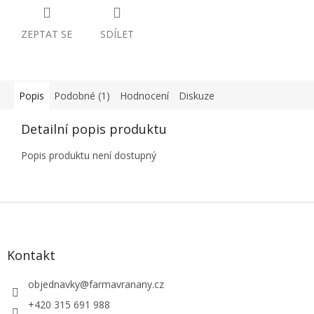
ZEPTAT SE
SDÍLET
Popis
Podobné (1)
Hodnocení
Diskuze
Detailní popis produktu
Popis produktu není dostupný
Z
á
p
a
Kontakt
t
í
objednavky
@
farmavranany.cz
+420 315 691 988