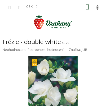
Přejít
NÁKU
na
CZK
obsah
KOŠÍK
Frézie - double white
6979
Průměrné
Neohodnoceno
Podrobnosti hodnocení
Značka:
JUB
hodnocení
produktu
je
0,0
z
5
hvězdiček.