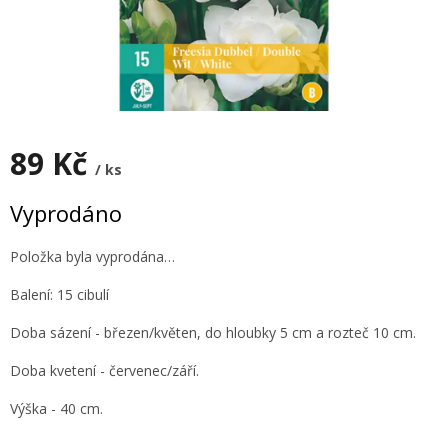
89 Kč
/ ks
Měrná
Vyprodáno
cena:
Položka byla vyprodána…
Balení: 15 cibulí
Doba sázení - březen/květen, do hloubky 5 cm a rozteč 10 cm.
Doba kvetení - červenec/září.
Výška - 40 cm.