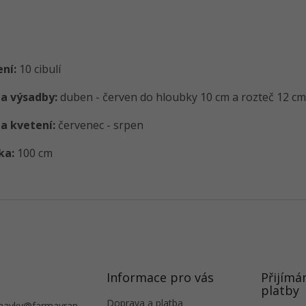
ení:
10 cibulí
a výsadby:
duben - červen do hloubky 10 cm a rozteč 12 cm
a kvetení:
červenec - srpen
ka:
100 cm
Informace pro vás
Přijímá
platby
Doprava a platba
navky
@
farmavran