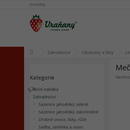
Přejít
Kontakty
na
obsah
Domů
Zahradnictví
Cibuloviny a hlízy
Le
P
Mečí
o
Přeskočit
s
Kategorie
Průměr
Neoho
kategorie
t
hodnoc
r
produkt
Akční nabídka
a
je
Zahradnictví
n
0,0
Sazenice jahodníků zelené
z
n
5
í
Sazenice jahodníků zakořeněné
hvězdič
p
Drobné ovoce, lísky, růže
a
Sadba, semínka a osivo