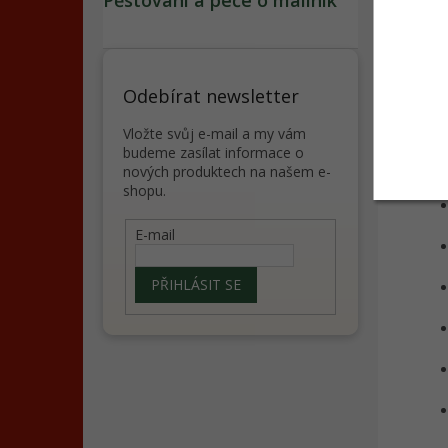
Pěstování a péče o maliník
Odebírat newsletter
Pěs
Vložte svůj e-mail a my vám
budeme zasílat informace o
nových produktech na našem e-
shopu.
E-mail
PŘIHLÁSIT SE