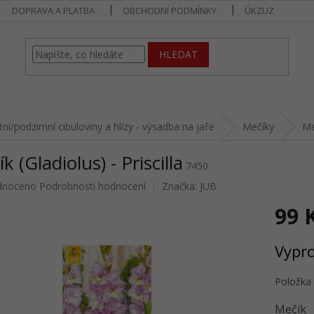
DOPRAVA A PLATBA
OBCHODNÍ PODMÍNKY
ÚKZUZ
HLEDAT
tní/podzimní cibuloviny a hlízy - výsadba na jaře
Mečíky
Me
k (Gladiolus) - Priscilla
7450
né
dnoceno
Podrobnosti hodnocení
Značka:
JUB
ení
99 
u
Měrná
Vypr
cena:
ek.
Položka
Mečík 