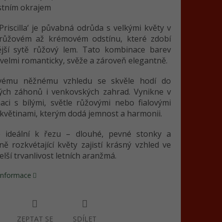
stním okrajem
Priscilla‘ je půvabná odrůda s velkými květy v
růžovém až krémovém odstínu, které zdobí
ější sytě růžový lem. Tato kombinace barev
velmi romanticky, svěže a zároveň elegantně.
vému něžnému vzhledu se skvěle hodí do
ých záhonů i venkovských zahrad. Vynikne v
ci s bílými, světle růžovými nebo fialovými
 květinami, kterým dodá jemnost a harmonii.
é ideální k řezu – dlouhé, pevné stonky a
ě rozkvétající květy zajistí krásný vzhled ve
delší trvanlivost letních aranžmá.
 informace
ZEPTAT SE
SDÍLET