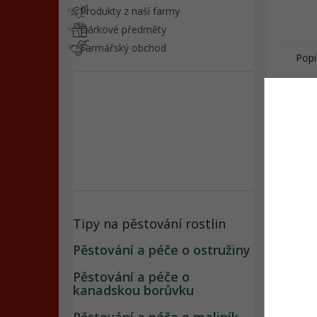
Produkty z naší farmy
Dárkové předměty
Farmářský obchod
Popi
Det
Proč
Tipy na pěstování rostlin
Pěstování a péče o ostružiny
Pěstování a péče o
kanadskou borůvku