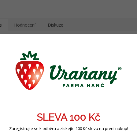
s
Hodnocení
Diskuze
ailní popis produktu
 si vybrat mečík ‚Priscilla‘
Jemně růžovo-krémové květy
s výrazným sytě růžovým
Romantický a elegantní vzhled
– svěží a harmonická b
Vhodný do smíšených záhonů i venkovských zahrad
SLEVA 100 Kč
Skvěle se kombinuje
s bílými, světle růžovými i fialovými 
Zaregistrujte se k odběru a získejte 100 Kč slevu na první nákup!
Ideální k řezu
– pevné stonky a dlouhá výdrž ve váze