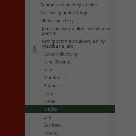
n
Zahradnické potřeby a textilie
e
Sazenice jahodníků frigo
l
Cibuloviny a hlízy
Jarní cibuloviny a hlízy - výsadba na
podzim
Letní/podzimní cibuloviny a hlízy -
výsadba na jaře
Ostatní cibuloviny
Kana (Dosna)
Kala
Montbrécie
Begonie
Jiřiny
Frézie
Mečíky
Lilie
Čechrava
Kosatec