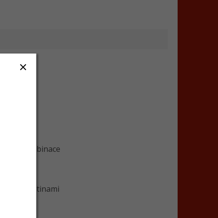
 lemem
arevná kombinace
letními květinami