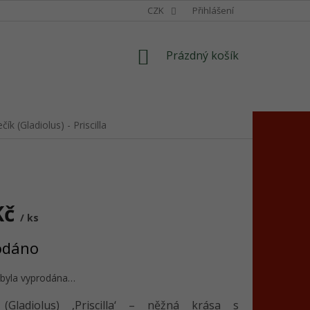
CZK
Přihlášení
NÁKUPNÍ
Prázdný košík
KOŠÍK
čík (Gladiolus) - Priscilla
Kč
/ ks
odáno
 byla vyprodána…
(Gladiolus) ‚Priscilla‘ – něžná krása s