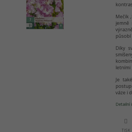
kontra
Mečík ‚
jemně 
výrazn
působí 
Díky s
smíšen
kombina
letními
Je tak
postupn
váze i 
Detailní
TISK