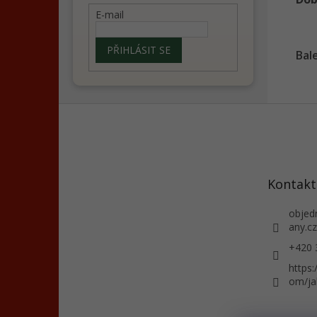
E-mail
PŘIHLÁSIT SE
Bal
Z
á
p
a
t
Kontakt
í
objed
any.cz
+420 
https
om/ja