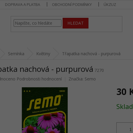
DOPRAVA A PLATBA
OBCHODNÍ PODMÍNKY
ÚKZUZ
HLEDAT
Semínka
Květiny
Třapatka nachová - purpurová
patka nachová - purpurová
7270
né
dnoceno
Podrobnosti hodnocení
Značka:
Semo
ení
30 
u
Měrná
Sklad
cena:
ek.