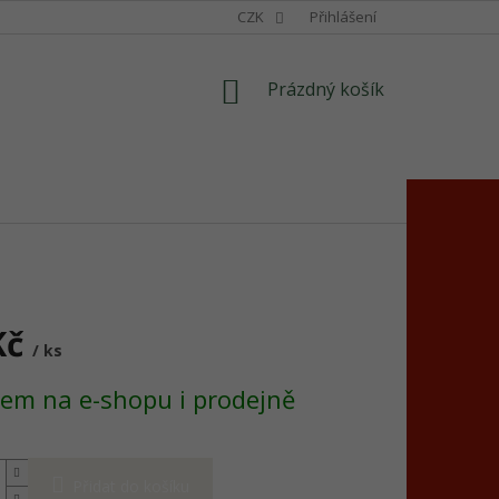
CZK
Přihlášení
NÁKUPNÍ
Prázdný košík
KOŠÍK
Kč
/ ks
em na e-shopu i prodejně
Přidat do košíku