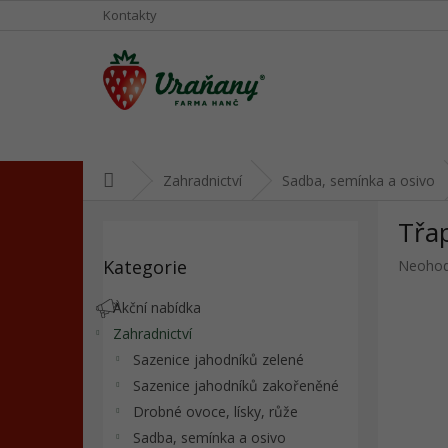
Přejít
Kontakty
na
obsah
Domů
Zahradnictví
Sadba, semínka a osivo
P
Třa
o
Přeskočit
s
Kategorie
Průměr
Neoho
kategorie
t
hodnoc
r
produkt
Akční nabídka
a
je
Zahradnictví
n
0,0
Sazenice jahodníků zelené
z
n
5
í
Sazenice jahodníků zakořeněné
hvězdič
p
Drobné ovoce, lísky, růže
a
Sadba, semínka a osivo