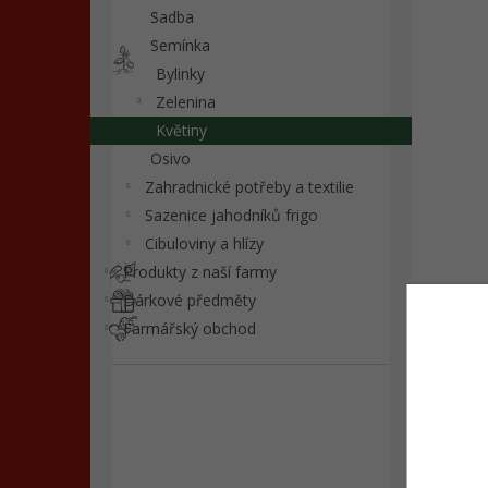
n
Sadba
e
Semínka
l
Bylinky
Zelenina
Květiny
Osivo
Zahradnické potřeby a textilie
Sazenice jahodníků frigo
Cibuloviny a hlízy
Produkty z naší farmy
Dárkové předměty
Farmářský obchod