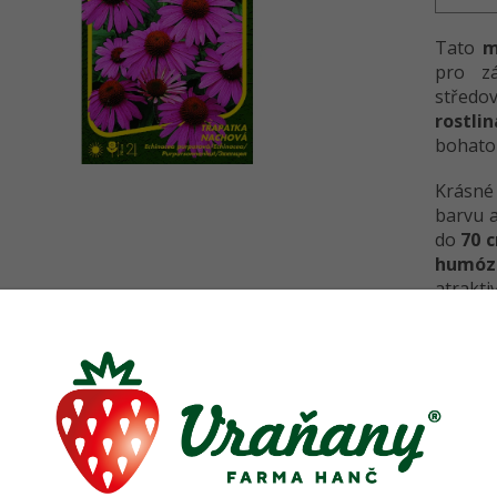
Tato
m
pro zá
středo
rostli
bohatou
Krásn
barvu a
do
70 
humóz
atraktiv
Skvělá
barevný
Detailní