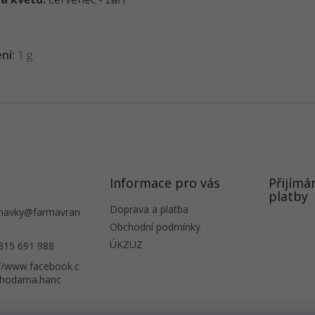
ení:
1 g
Informace pro vás
Přijímá
platby
Doprava a platba
navky
@
farmavran
Obchodní podmínky
ÚKZUZ
315 691 988
://www.facebook.c
hodarna.hanc