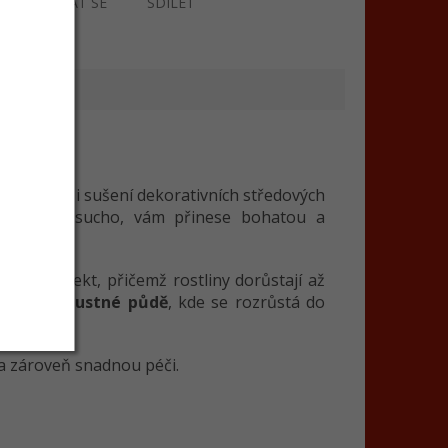
ZEPTAT SE
SDÍLET
řez květů i sušení dekorativních středových
 snesou i sucho, vám přinese bohatou a
sobivý efekt, přičemž rostliny dorůstají až
ní a propustné půdě
, kde se rozrůstá do
 a zároveň snadnou péči.