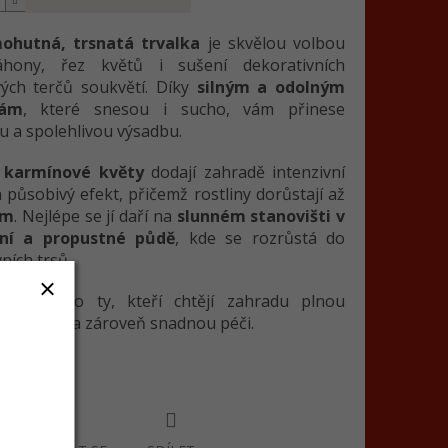
ohutná, trsnatá trvalka
je skvělou volbou
hony, řez květů i sušení dekorativních
vých terčů soukvětí. Díky
silným a odolným
nám
, které snesou i sucho, vám přinese
 a spolehlivou výsadbu.
é
karmínové květy
dodají zahradě intenzivní
 působivý efekt, přičemž rostliny dorůstají až
cm
. Nejlépe se jí daří na
slunném stanovišti v
ní a propustné půdě
, kde se rozrůstá do
ních trsů.
 volba pro ty, kteří chtějí zahradu plnou
ch květů a zároveň snadnou péči.
 informace