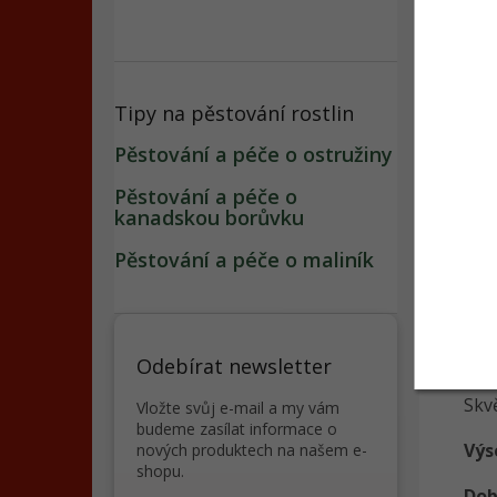
Popi
Tipy na pěstování rostlin
Pěstování a péče o ostružiny
Det
Pěstování a péče o
Tat
kanadskou borůvku
ter
Pěstování a péče o maliník
spo
Krá
do
atra
Odebírat newsletter
Skv
Vložte svůj e-mail a my vám
budeme zasílat informace o
Výs
nových produktech na našem e-
shopu.
Dob