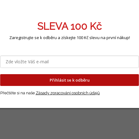
ailní popis produktu
to
slunečnice nízkého až polovysokého vzrůstu
dorůstá
SLEVA 100 Kč
rady i květinové záhony. Díky
sterilním květům bez pylu
j
rgické reakce
, takže se skvěle hodí i do interiérů.
Zaregistrujte se k odběru a získejte 100 Kč slevu na první nákup!
náší typickou slunečnicovou radost v kompaktnějším pro
dého, kdo si chce užít zářivé květy bez kompromisů.
ev:
duben - květen
a květu:
červenec - září
Přihlásit se k odběru
ení:
8 semínek
Přečtěte si na naše
Zásady zpracování osobních údajů