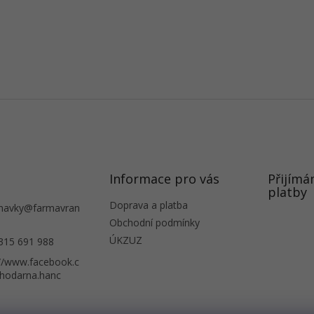
Informace pro vás
Přijímá
platby
Doprava a platba
navky
@
farmavran
Obchodní podmínky
ÚKZUZ
315 691 988
://www.facebook.c
hodarna.hanc