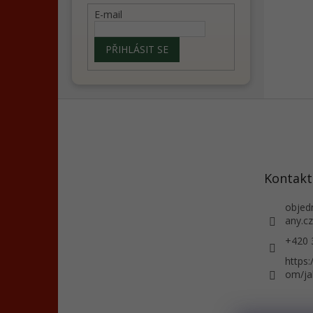
E-mail
PŘIHLÁSIT SE
Z
á
p
a
t
Kontakt
í
objed
any.cz
+420 
https
om/ja