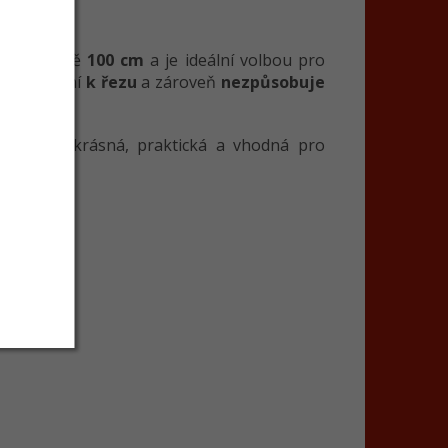
 maximálně
100 cm
a je ideální volbou pro
e perfektní
k řezu
a zároveň
nezpůsobuje
vedení – krásná, praktická a vhodná pro