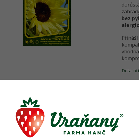
dorůst
zahrad
bez py
alergi
Přiná
kompak
vhodná 
kompro
Detailní
TISK
s
Podobné (4)
Hodnocení
Diskuze