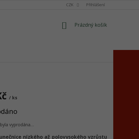
CZK
Přihlášení
NÁKUPNÍ
Prázdný košík
KOŠÍK
Kč
/ ks
odáno
 byla vyprodána…
lunečnice nízkého až polovysokého vzrůstu