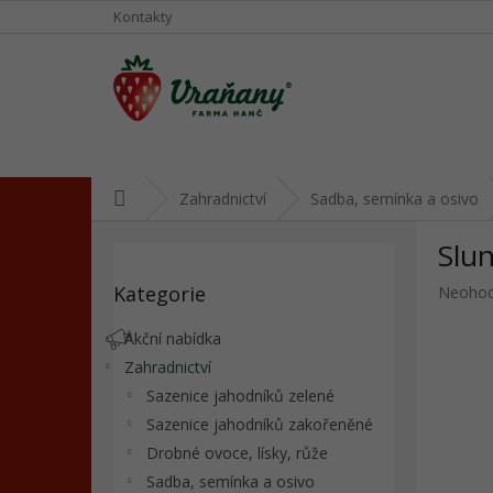
Přejít
Kontakty
na
obsah
Domů
Zahradnictví
Sadba, semínka a osivo
P
Slun
o
Přeskočit
s
Kategorie
Průměr
Neoho
kategorie
t
hodnoc
r
produkt
Akční nabídka
a
je
Zahradnictví
n
0,0
Sazenice jahodníků zelené
z
n
5
í
Sazenice jahodníků zakořeněné
hvězdič
p
Drobné ovoce, lísky, růže
a
Sadba, semínka a osivo