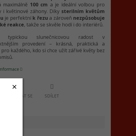
á maximálně
100 cm
a je ideální volbou pro
y i květinové záhony. Díky
sterilním květům
lu
je perfektní
k řezu
a zároveň
nezpůsobuje
cké reakce
, takže se skvěle hodí i do interiérů.
ší typickou slunečnicovou radost v
tnějším provedení – krásná, praktická a
pro každého, kdo si chce užít zářivé květy bez
misů.
 informace
ZEPTAT SE
SDÍLET