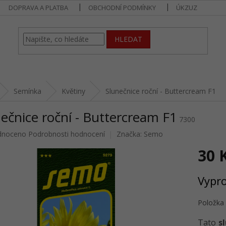
DOPRAVA A PLATBA
OBCHODNÍ PODMÍNKY
ÚKZUZ
HLEDAT
Semínka
Květiny
Slunečnice roční - Buttercream F1
ečnice roční - Buttercream F1
7300
né
dnoceno
Podrobnosti hodnocení
Značka:
Semo
ení
30 
u
Měrná
Vypr
cena:
ek.
Položka
Tato
s