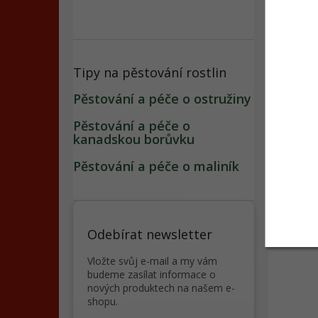
Det
Ta
zah
Tipy na pěstování rostlin
ale
Pěstování a péče o ostružiny
Při
kaž
Pěstování a péče o
kanadskou borůvku
Výs
Pěstování a péče o maliník
Dob
Bal
Odebírat newsletter
Vložte svůj e-mail a my vám
budeme zasílat informace o
nových produktech na našem e-
shopu.