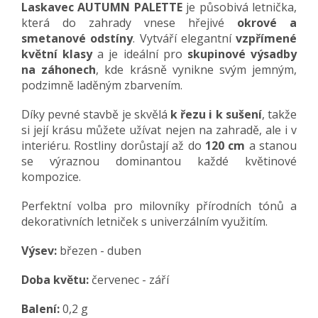
Laskavec AUTUMN PALETTE
je působivá letnička,
která do zahrady vnese hřejivé
okrové a
smetanové odstíny
. Vytváří elegantní
vzpřímené
květní klasy
a je ideální pro
skupinové výsadby
na záhonech
, kde krásně vynikne svým jemným,
podzimně laděným zbarvením.
Díky pevné stavbě je skvělá
k řezu i k sušení
, takže
si její krásu můžete užívat nejen na zahradě, ale i v
interiéru. Rostliny dorůstají až do
120 cm
a stanou
se výraznou dominantou každé květinové
kompozice.
Perfektní volba pro milovníky přírodních tónů a
dekorativních letniček s univerzálním využitím.
Výsev:
březen - duben
Doba květu:
červenec - září
Balení:
0,2 g