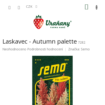
Přejít
NÁKU
na
CZK
obsah
KOŠÍK
Laskavec - Autumn palette
7282
Průměrné
Neohodnoceno
Podrobnosti hodnocení
Značka:
Semo
hodnocení
produktu
je
0,0
z
5
hvězdiček.