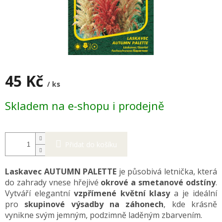
45 Kč
/ ks
Měrná
Skladem na e-shopu i prodejně
cena:
Přidat do košíku
Laskavec AUTUMN PALETTE
je působivá letnička, která
do zahrady vnese hřejivé
okrové a smetanové odstíny
.
Vytváří elegantní
vzpřímené květní klasy
a je ideální
pro
skupinové výsadby na záhonech
, kde krásně
vynikne svým jemným, podzimně laděným zbarvením.