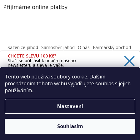
Přijímáme online platby
Sazenice jahod
Samosběr jahod
O nás
Farmářský obchod
Obchodní podmínky
CHCETE SLEVU 100 Kč?
Informace o ochraně osobních údajů dle GDPR
Stačí se přihlásit k odběru našeho
newsletteru a sleva je Vaše.
Cafenavysluni.cz - Objednat a vyzvednout
Podívejte se na naši prodejnu
Tento web používá soubory cookie. Dalším
procházením tohoto webu vyjadřujete souhlas s jejich
Ano, chci se přihlásit
používáním.
Zásady zpracování osobních údajů
Vytvořil Shoptet
Nastavení
Copyright 2026
Farma Vraňany s.r.o.
. Všechna práva
Souhlasím
vyhrazena.