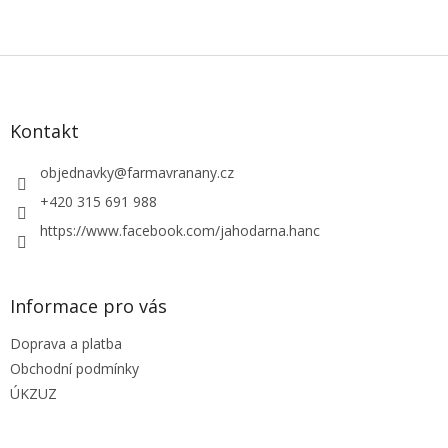
Z
á
p
a
Kontakt
t
í
objednavky
@
farmavranany.cz
+420 315 691 988
https://www.facebook.com/jahodarna.hanc
Informace pro vás
Doprava a platba
Obchodní podmínky
ÚKZUZ