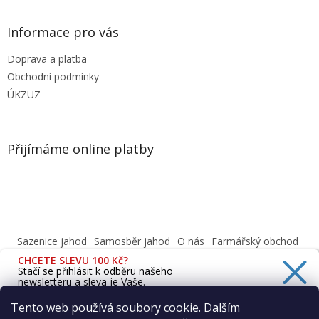
Informace pro vás
Doprava a platba
Obchodní podmínky
ÚKZUZ
Přijímáme online platby
Sazenice jahod
Samosběr jahod
O nás
Farmářský obchod
Obchodní podmínky
CHCETE SLEVU 100 Kč?
Informace o ochraně osobních údajů dle GDPR
Stačí se přihlásit k odběru našeho
newsletteru a sleva je Vaše.
Cafenavysluni.cz - Objednat a vyzvednout
Podívejte se na naši prodejnu
Tento web používá soubory cookie. Dalším