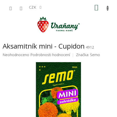
Přejít
NÁKU
na
CZK
obsah
KOŠÍK
Aksamitník mini - Cupidon
4912
Průměrné
Neohodnoceno
Podrobnosti hodnocení
Značka:
Semo
hodnocení
produktu
je
0,0
z
5
hvězdiček.