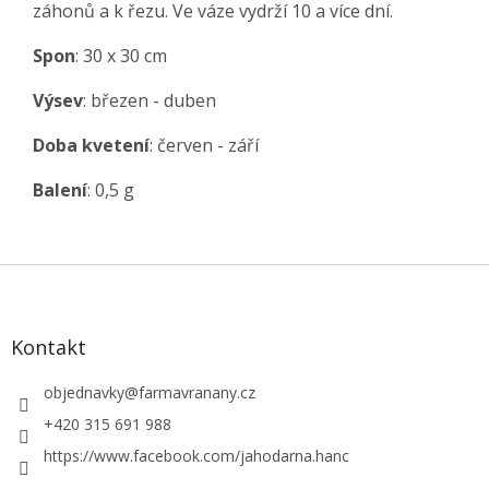
záhonů a k řezu. Ve váze vydrží 10 a více dní.
Spon
: 30 x 30 cm
Výsev
: březen - duben
Doba kvetení
: červen - září
Balení
: 0,5 g
Z
á
p
a
Kontakt
t
í
objednavky
@
farmavranany.cz
+420 315 691 988
https://www.facebook.com/jahodarna.hanc