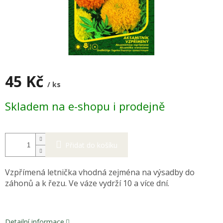
45 Kč
/ ks
Měrná
Skladem na e-shopu i prodejně
cena:
Přidat do košíku
Vzpřímená letnička vhodná zejména na výsadby do
záhonů a k řezu. Ve váze vydrží 10 a více dní.
Detailní informace