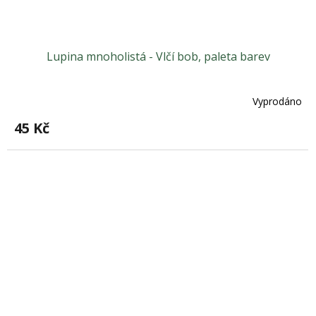
Lupina mnoholistá - Vlčí bob, paleta barev
Vyprodáno
45 Kč