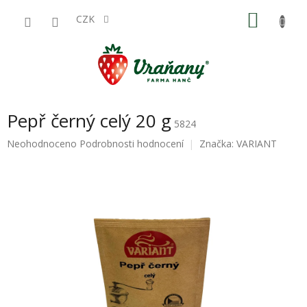
Přejít
NÁKU
na
CZK
obsah
KOŠÍK
Pepř černý celý 20 g
5824
Průměrné
Neohodnoceno
Podrobnosti hodnocení
Značka:
VARIANT
hodnocení
produktu
je
0,0
z
5
hvězdiček.