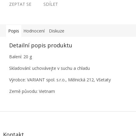
ZEPTAT SE
SDÍLET
Popis
Hodnocení
Diskuze
Detailní popis produktu
Balení: 20 g
Skladování: uchovávejte v suchu a chladu
Výrobce: VARIANT spol. s.r.o., Mělnická 212, Všetaty
Země původu: Vietnam
Z
á
p
a
Kontakt