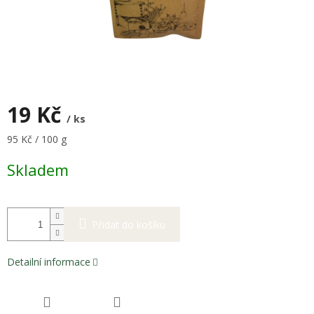
19 Kč
/ ks
Měrná
95 Kč / 100 g
cena:
Skladem
Přidat do košíku
Detailní informace