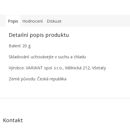
Popis
Hodnocení
Diskuze
Detailní popis produktu
Balení: 20 g
Skladování: uchovávejte v suchu a chladu
Výrobce: VARIANT spol. s.r.o., Mělnická 212, Všetaty
Země původu: Česká republika
Z
á
p
a
Kontakt
t