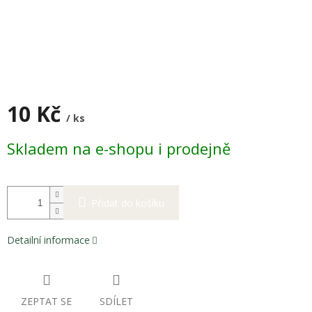
10 Kč
/ ks
Měrná
Skladem na e-shopu i prodejně
cena:
Přidat do košíku
Detailní informace
ZEPTAT SE
SDÍLET