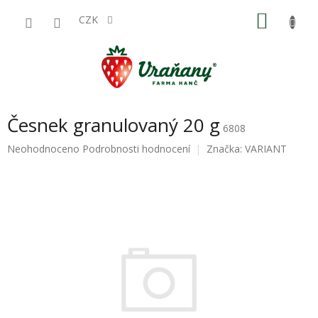
Přejít
NÁKU
na
CZK
obsah
KOŠÍK
Česnek granulovaný 20 g
6808
Průměrné
Neohodnoceno
Podrobnosti hodnocení
Značka:
VARIANT
hodnocení
produktu
je
0,0
z
5
hvězdiček.