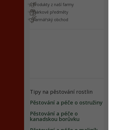
Produkty z naší farmy
Dárkové předměty
Farmářský obchod
Tipy na pěstování rostlin
Pěstování a péče o ostružiny
Pěstování a péče o
kanadskou borůvku