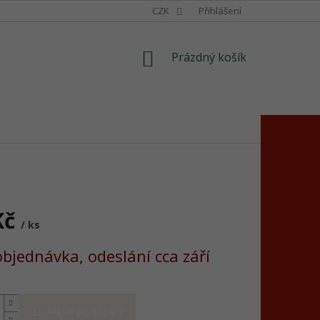
CZK
Přihlášení
NÁKUPNÍ
Prázdný košík
KOŠÍK
Kč
/ ks
bjednávka, odeslání cca září
Přidat do košíku