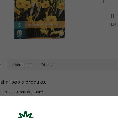
TISK
s
Hodnocení
Diskuze
ailní popis produktu
s produktu není dostupný