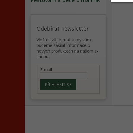
Pěstování a péče o maliník
Odebírat newsletter
Vložte svůj e-mail a my vám
budeme zasílat informace o
nových produktech na našem e-
shopu.
E-mail
PŘIHLÁSIT SE
Z
á
p
a