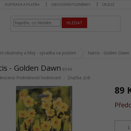
DOPRAVA A PLATBA
OBCHODNÍ PODMÍNKY
ÚKZUZ
HLEDAT
rní cibuloviny a hlízy - výsadba na podzim
Narcis - Golden Dawn
cis - Golden Dawn
6544
né
dnoceno
Podrobnosti hodnocení
Značka:
JUB
ení
89 
u
Měrná
Předo
cena:
ek.