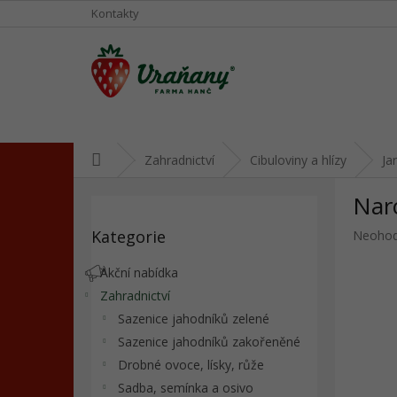
Přejít
Kontakty
na
obsah
Domů
Zahradnictví
Cibuloviny a hlízy
Ja
P
Nar
o
Přeskočit
s
Kategorie
Průměr
Neoho
kategorie
t
hodnoc
r
produkt
Akční nabídka
a
je
Zahradnictví
n
0,0
Sazenice jahodníků zelené
z
n
5
í
Sazenice jahodníků zakořeněné
hvězdič
p
Drobné ovoce, lísky, růže
a
Sadba, semínka a osivo